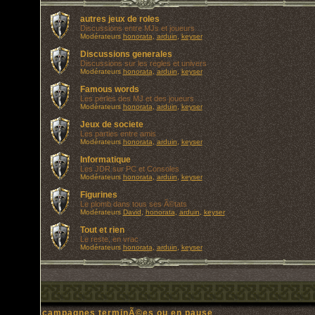
autres jeux de roles
Discussions entre MJs et joueurs
Modérateurs
honorata
,
arduin
,
keyser
Discussions generales
Discussions sur les regles et univers
Modérateurs
honorata
,
arduin
,
keyser
Famous words
Les perles des MJ et des joueurs
Modérateurs
honorata
,
arduin
,
keyser
Jeux de societe
Les parties entre amis
Modérateurs
honorata
,
arduin
,
keyser
Informatique
Les JDR sur PC et Consoles
Modérateurs
honorata
,
arduin
,
keyser
Figurines
Le plomb dans tous ses Ã©tats
Modérateurs
David
,
honorata
,
arduin
,
keyser
Tout et rien
Le reste, en vrac
Modérateurs
honorata
,
arduin
,
keyser
campagnes terminÃ©es ou en pause