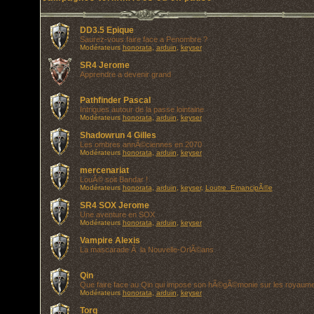
DD3.5 Epique
Saurez-vous faire face a Penombre ?
Modérateurs
honorata
,
arduin
,
keyser
SR4 Jerome
Apprendre a devenir grand
Pathfinder Pascal
Intrigues autour de la passe lointaine
Modérateurs
honorata
,
arduin
,
keyser
Shadowrun 4 Gilles
Les ombres annÃ©ciennes en 2070
Modérateurs
honorata
,
arduin
,
keyser
mercenariat
LouÃ© soit Bandar !
Modérateurs
honorata
,
arduin
,
keyser
,
Loutre_EmancipÃ©e
SR4 SOX Jerome
Une aventure en SOX
Modérateurs
honorata
,
arduin
,
keyser
Vampire Alexis
La mascarade Ã la Nouvelle-OrlÃ©ans
Qin
Que faire face au Qin qui impose son hÃ©gÃ©monie sur les royaum
Modérateurs
honorata
,
arduin
,
keyser
Torg