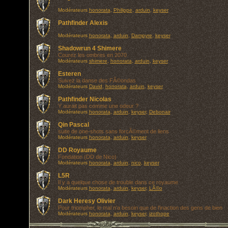
Modérateurs
honorata
,
Philippe
,
arduin
,
keyser
Pathfinder Alexis
Modérateurs
honorata
,
arduin
,
Dampyre
,
keyser
Shadowrun 4 Shimere
Courez les ombres en 2070
Modérateurs
shimere
,
honorata
,
arduin
,
keyser
Esteren
Suivez la danse des FÃ©ondas
Modérateurs
David
,
honorata
,
arduin
,
keyser
Pathfinder Nicolas
Y aurait pas comme une odeur ?
Modérateurs
honorata
,
arduin
,
keyser
,
Debonair
Qin Pascal
suite de one-shots sans forcÃ©ment de liens
Modérateurs
honorata
,
arduin
,
keyser
DD Royaume
Fondation (DD de Nico)
Modérateurs
honorata
,
arduin
,
nico
,
keyser
L5R
Il y a quelque chose de trouble dans ce royaume
Modérateurs
honorata
,
arduin
,
keyser
,
LÃ©o
Dark Heresy Olivier
Pour triompher, le mal n'a besoin que de l'inaction des gens de bien
Modérateurs
honorata
,
arduin
,
keyser
,
izothope