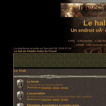
Le hal
Un endroit oÃ¹ 
FAQ
Rechercher
Liste d
Profil
Se connecter po
La date/heure actuelle est Sam Aoû 08, 2026 07:19
Le hall du Paladin Index du Forum
Le Club
Le forum
Le forum et son fonctionnement
Modérateurs
honorata
,
arduin
,
keyser
L'association
les infos sur l'association et la presentation des membres
Modérateurs
honorata
,
arduin
,
keyser
Plannings, assemblees et rendez-vous