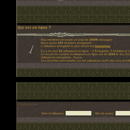
Qui est en ligne ?
Nos membres ont posté un total de
10608
messages
Nous avons
193
membres enregistrés
L'utilisateur enregistré le plus récent est
loaneslone
Il y a en tout
13
utilisateurs en ligne :: 0 Enregistré, 0 Invisible et 
Le record du nombre d'utilisateurs en ligne est de
3204
le Jeu Oct
Utilisateurs enregistrés : Aucun
Ces données sont basées sur les utilisateurs actifs des cinq derni
Connexion
Nom d'utilisateur:
Mot de passe: