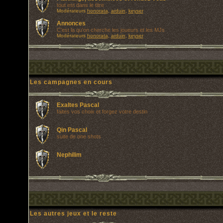
tout est dans le titre
Modérateurs
honorata
,
arduin
,
keyser
Annonces
C'est la qu'on cherche les joueurs et les MJs
Modérateurs
honorata
,
arduin
,
keyser
Les campagnes en cours
Exaltes Pascal
faites vos choix et forgez votre destin
Qin Pascal
suite de one shots
Nephilim
Les autres jeux et le reste