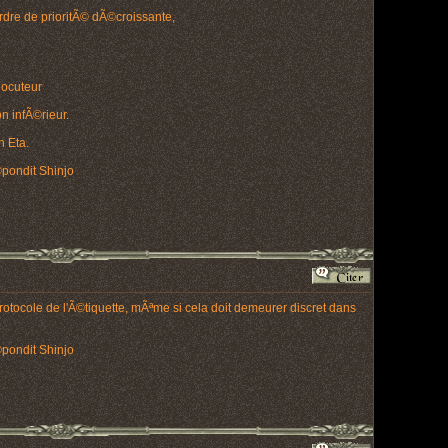
'ordre de prioritÃ© dÃ©croissante,
locuteur
n infÃ©rieur.
n Eta.
Ã©pondit Shinjo
rotocole de l'Ã©tiquette, mÃªme si cela doit demeurer discret dans
Ã©pondit Shinjo