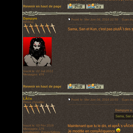
Revenir en haut de page
Dampyre
Posté le: Mer Juin 08, 2016 22:58
Sujet du
HÃ©ros
Sama, San et Kun, c'est pas plutÃ´t des s
Inscrit le: 22 Juil 2012
Messages: 476
Revenir en haut de page
LÃ©o
Posté le: Mer Juin 08, 2016 23:03
Sujet du
Preux chevalier
Dampyre a é
Sama, San et
Inscrit le: 03 Fév 2016
Maintenant que tu le dis, et aprÃ¨s vÃ©rif
Messages: 176
Je modifie en consÃ©quence
Localisation: Pringy/Sillingy