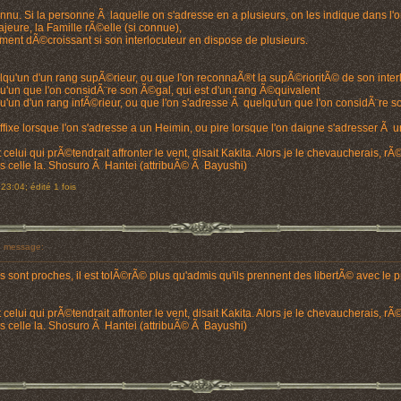
t connu. Si la personne Ã laquelle on s'adresse en a plusieurs, on les indique dans l
Majeure, la Famille rÃ©elle (si connue),
ement dÃ©croissant si son interlocuteur en dispose de plusieurs.
lqu'un d'un rang supÃ©rieur, ou que l'on reconnaÃ®t la supÃ©rioritÃ© de son inter
qu'un que l'on considÃ¨re son Ã©gal, qui est d'un rang Ã©quivalent
qu'un d'un rang infÃ©rieur, ou que l'on s'adresse Ã quelqu'un que l'on considÃ¨re so
ffixe lorsque l'on s'adresse a un Heimin, ou pire lorsque l'on daigne s'adresser Ã u
 celui qui prÃ©tendrait affronter le vent, disait Kakita. Alors je le chevaucherais, r
ais celle la. Shosuro Ã Hantei (attribuÃ© Ã Bayushi)
23:04; édité 1 fois
 message:
 sont proches, il est tolÃ©rÃ© plus qu'admis qu'ils prennent des libertÃ© avec le p
 celui qui prÃ©tendrait affronter le vent, disait Kakita. Alors je le chevaucherais, r
ais celle la. Shosuro Ã Hantei (attribuÃ© Ã Bayushi)