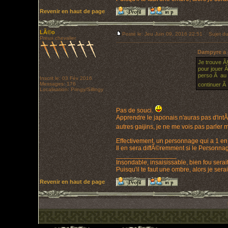
Revenir en haut de page
LÃ©o
Posté le: Jeu Juin 09, 2016 22:51
Sujet du
Preux chevalier
Dampyre a é
Je trouve Ã§
pour jouer Ã
perso Ã au m
Inscrit le: 03 Fév 2016
Messages: 176
continuer Ã 
Localisation: Pringy/Sillingy
Pas de souci.
Apprendre le japonais n'auras pas d'intÃ
autres gaijins, je ne me vois pas parler
Effectivement, un personnage qui a 1 en 
Il en sera diffÃ©remment si le Personnag
_________________
Insondable, insaisissable, bien fou serait
Puisqu'il te faut une ombre, alors je ser
Revenir en haut de page