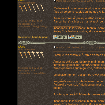
LÃ©o
Posté le: Mer Juin 08, 2016 22:09
Sujet du
Preux chevalier
S'adresser Ã quelqu'un, Ã plus forte rai
Plus on se penche, plus on indique Ã la 
Ainsi, s'incliner Ã presque 90Â° est u
Inscrit le: 03 Fév 2016
Par contre, s'incliner de maniÃ¨re Ã pein
Messages: 176
_________________
Localisation: Pringy/Sillingy
Insondable, insaisissable, bien fou serait
Puisqu'il te faut une ombre, alors je ser
Revenir en haut de page
LÃ©o
Posté le: Mer Juin 08, 2016 22:22
Sujet du
Preux chevalier
Lorsque l'on s'installe Ã table en face 
Armes posÃ©es sur la droite, main mania
forme de respect des compÃ©tences guerr
Inscrit le: 03 Fév 2016
Armes posÃ©es sur la gauche, l'interloc
Messages: 176
Localisation: Pringy/Sillingy
Le positionnement des armes revÃªt Ã©ga
PoignÃ©e vers son interlocuteur, ce dern
PoignÃ©e vers soi, l'interlocuteur n'est
besoin.
A noter que ces Ã©lÃ©ments demeurent v
_________________
Insondable, insaisissable, bien fou serait
Puisqu'il te faut une ombre, alors je ser