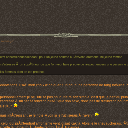
 message:
:
plutot affectif/condescendant, pour un jeune homme ou Ã©ventuellement une jeune femme.
on s'adresse Ã un supÃ©rieur ou que l'on veut faire preuve de respect envers une personne d
 les femmes dont on est proches
onnotations. D'oÃ¹ mon choix d'indiquer Kun pour une personne de rang infÃ©rieur,
ersonnellement je ne l'utilise pas pour une raison simple, c'est que je part du princ
adresse Ã lui par sa fonction plutÃ´t que son sexe, donc pas de distinction pour 
ma et Kun
is intÃ©ressant, je le note. A voir si je l'utiliserais Ã l'avenir
 celui qui prÃ©tendrait affronter le vent, disait Kakita. Alors je le chevaucherais, r
ais celle la. Shosuro Ã Hantei (attribuÃ© Ã Bayushi)