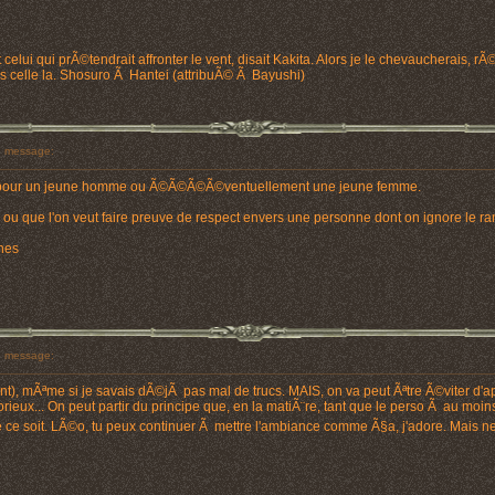
 celui qui prÃ©tendrait affronter le vent, disait Kakita. Alors je le chevaucherais, r
ais celle la. Shosuro Ã Hantei (attribuÃ© Ã Bayushi)
 message:
ant, pour un jeune homme ou Ã©Ã©Ã©Ã©ventuellement une jeune femme.
 ou que l'on veut faire preuve de respect envers une personne dont on ignore le ra
hes
 message:
nt), mÃªme si je savais dÃ©jÃ pas mal de trucs. MAIS, on va peut Ãªtre Ã©viter d'ap
ieux... On peut partir du principe que, en la matiÃ¨re, tant que le perso Ã au moins
ue ce soit. LÃ©o, tu peux continuer Ã mettre l'ambiance comme Ã§a, j'adore. Mais ne 