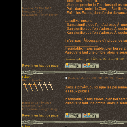
L'ordre des termes, d'abord.
- Vient en premier le Titre, lorsqu'il es
Inscrit le: 03 Fév 2016
- Puis, dans l'ordre, le Clan, la Famille 
Messages: 176
- Enfin, les Ecoles, dans l'ordre d'avanc
Localisation: Pringy/Sillingy
Le suffixe, ensuite.
- Sama signifie que l'on s'adresse Ã que
- San signifie que l'on s'adresse Ã quel
- Kun signifie que l'on s'adresse Ã quel
Il n'est pas nÃ©cessaire d'indiquer de su
_________________
Insondable, insaisissable, bien fou serait
Puisqu'il te faut une ombre, alors je ser
Dernière édition par LÃ©o le Mer Juin 08, 2016 
Revenir en haut de page
LÃ©o
Posté le: Mer Juin 08, 2016 21:13
Sujet du
Preux chevalier
Dans le privÃ©, ou lorsque les personnes
les lieux publics.
_________________
Insondable, insaisissable, bien fou serait
Inscrit le: 03 Fév 2016
Puisqu'il te faut une ombre, alors je ser
Messages: 176
Localisation: Pringy/Sillingy
Revenir en haut de page