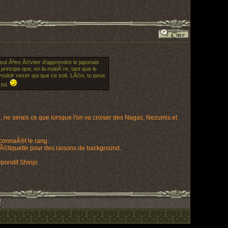
ut Ãªtre Ã©viter d'apprendre le japonais
principe que, en la matiÃ¨re, tant que le
vouloir vexer qui que ce soit. LÃ©o, tu peux
toi.
, ne serais ce que lorsque l'on va croiser des Nagas, Nezumis et
 connaÃ®t le rang.
l'Ã©tiquette pour des raisons de background.
Ã©pondit Shinjo