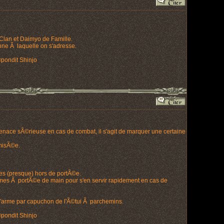
Clan et Daimyo de Famille.
onne Ã laquelle on s'adresse.
Ã©pondit Shinjo
enace sÃ©rieuse en cas de combat, il s'agit de marquer une certaine
imisÃ©e.
mes (presque) hors de portÃ©e.
s armes Ã portÃ©e de main pour s'en servir rapidement en cas de
'arme par capuchon de l'Ã©tui Ã parchemins.
Ã©pondit Shinjo