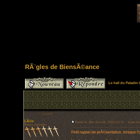
RÃ¨gles de BiensÃ©ance
Le hall du Paladin
Auteur
LÃ©o
Posté le: Mer Juin 08, 2016 21:11
Sujet du
Preux chevalier
Petit rappel de prÃ©sentation, lorsque l