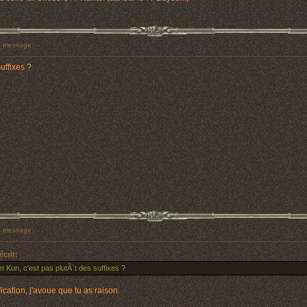
 message:
uffixes ?
 message:
crit:
 Kun, c'est pas plutÃ´t des suffixes ?
ication, j'avoue que tu as raison.