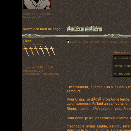
Inscrit le: 22 Juil 2012
Messages: 476
Revenir en haut de page
LÃ©o
Posté le: Jeu Juin 09, 2016 22:44
Sujet du
Preux chevalier
Muu a écrit
-kun c'est 
-dono, si l'
Inscrit le: 03 Fév 2016
Messages: 176
-chan, pour
Localisation: Pringy/Sillingy
Effectivement, le terme Kun a les deux c
samourai.
Pour Chan, j'ai dÃ©jÃ croisÃ© le terme, p
qu'un samourai Ã©tant un samourai, on s'
Sinon, il faudrait l'Ã©quivalent pour Sa
Pour dono, je n'ai pas croisÃ© le terme, ma
_________________
Insondable, insaisissable, bien fou serait
Puisqu'il te faut une ombre, alors je ser