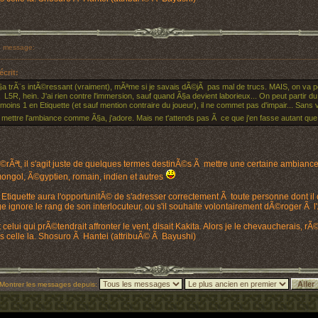
 message:
crit:
a trÃ¨s intÃ©ressant (vraiment), mÃªme si je savais dÃ©jÃ pas mal de trucs. MAIS, on va pe
 L5R, hein. J'ai rien contre l'immersion, sauf quand Ã§a devient laborieux... On peut partir du 
oins 1 en Etiquette (et sauf mention contraire du joueur), il ne commet pas d'impair... Sans 
mettre l'ambiance comme Ã§a, j'adore. Mais ne t'attends pas Ã ce que j'en fasse autant que 
©rÃªt, il s'agit juste de quelques termes destinÃ©s Ã mettre une certaine ambiance
 mongol, Ã©gyptien, romain, indien et autres
Etiquette aura l'opportunitÃ© de s'adresser correctement Ã toute personne dont il
e ignore le rang de son interlocuteur, ou s'il souhaite volontairement dÃ©roger Ã 
 celui qui prÃ©tendrait affronter le vent, disait Kakita. Alors je le chevaucherais, r
ais celle la. Shosuro Ã Hantei (attribuÃ© Ã Bayushi)
Montrer les messages depuis: