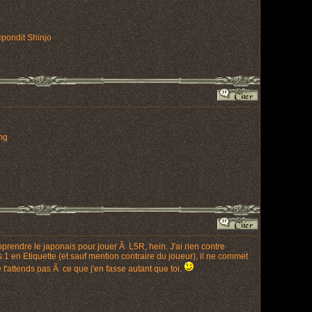
Ã©pondit Shinjo
ng
prendre le japonais pour jouer Ã L5R, hein. J'ai rien contre
 1 en Etiquette (et sauf mention contraire du joueur), il ne commet
t'attends pas Ã ce que j'en fasse autant que toi.