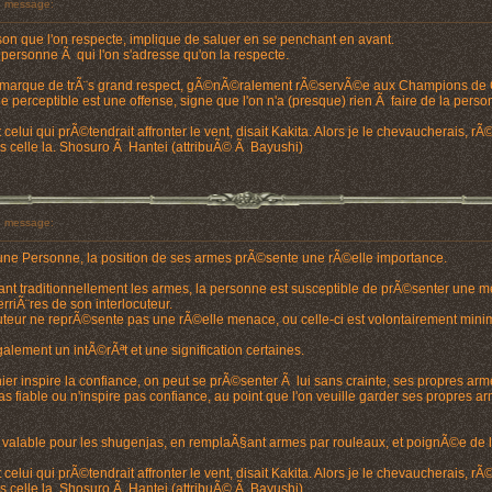
 message:
son que l'on respecte, implique de saluer en se penchant en avant.
personne Ã qui l'on s'adresse qu'on la respecte.
ne marque de trÃ¨s grand respect, gÃ©nÃ©ralement rÃ©servÃ©e aux Champions de 
e perceptible est une offense, signe que l'on n'a (presque) rien Ã faire de la pers
 celui qui prÃ©tendrait affronter le vent, disait Kakita. Alors je le chevaucherais, r
ais celle la. Shosuro Ã Hantei (attribuÃ© Ã Bayushi)
 message:
d'une Personne, la position de ses armes prÃ©sente une rÃ©elle importance.
nt traditionnellement les armes, la personne est susceptible de prÃ©senter une m
iÃ¨res de son interlocuteur.
uteur ne reprÃ©sente pas une rÃ©elle menace, ou celle-ci est volontairement min
lement un intÃ©rÃªt et une signification certaines.
ier inspire la confiance, on peut se prÃ©senter Ã lui sans crainte, ses propres ar
 pas fiable ou n'inspire pas confiance, au point que l'on veuille garder ses propre
alable pour les shugenjas, en remplaÃ§ant armes par rouleaux, et poignÃ©e de l
 celui qui prÃ©tendrait affronter le vent, disait Kakita. Alors je le chevaucherais, r
ais celle la. Shosuro Ã Hantei (attribuÃ© Ã Bayushi)