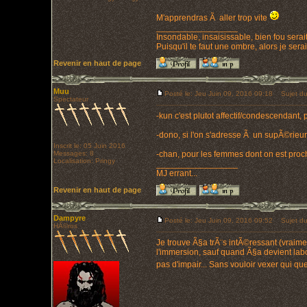
M'apprendras Ã aller trop vite
_________________
Insondable, insaisissable, bien fou serait
Puisqu'il te faut une ombre, alors je ser
Revenir en haut de page
Muu
Posté le: Jeu Juin 09, 2016 09:18
Sujet du
Spectateur
-kun c'est plutot affectif/condescend
-dono, si l'on s'adresse Ã un supÃ©rieur
Inscrit le: 05 Juin 2016
Messages: 8
-chan, pour les femmes dont on est proc
Localisation: Pringy
_________________
MJ errant...
Revenir en haut de page
Dampyre
Posté le: Jeu Juin 09, 2016 09:52
Sujet du
HÃ©ros
Je trouve Ã§a trÃ¨s intÃ©ressant (vraime
l'immersion, sauf quand Ã§a devient labor
pas d'impair... Sans vouloir vexer qui q