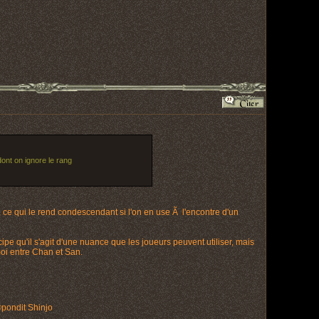
ont on ignore le rang
 ce qui le rend condescendant si l'on en use Ã l'encontre d'un
ipe qu'il s'agit d'une nuance que les joueurs peuvent utiliser, mais
moi entre Chan et San.
Ã©pondit Shinjo