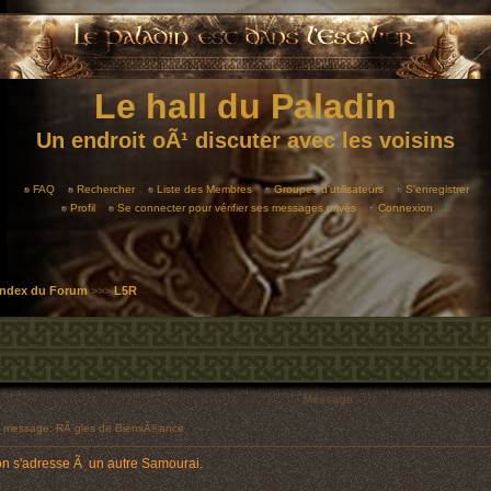
Le hall du Paladin
Un endroit oÃ¹ discuter avec les voisins
FAQ
Rechercher
Liste des Membres
Groupes d'utilisateurs
S'enregistrer
Profil
Se connecter pour vérifier ses messages privés
Connexion
 Index du Forum
>>>
L5R
Message
 message: RÃ¨gles de BiensÃ©ance
'on s'adresse Ã un autre Samourai.