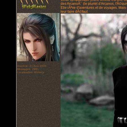
des ArcanoÃ¯ (le pluriel d'Arcanos, l'Ã©qu
Elle rÃªve d'aventures et de voyages. Mais 
leur faire dÃ©faut.
Inscrit le: 21 Aoû 2006
Messages: 2981
Localisation: Annecy