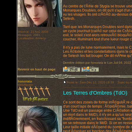
Au centre de l'Ã®le de Stygia se trouve un
Monarques Doubles, on dit qu'il s'agit d'u
vu les visages. Ils ont crÃ©Ã© au-dessus 
Setesh.
Tant que les Monarques Doubles sont dans S
un cycle jour/nuit (calÃ© sur celui de CrÃ©at
Inscrit le: 21 Aoû 2006
exil, le soleil s'est alors retrouvÃ© bloquÃ
Messages: 2981
Localisation: Annecy
coucher, illuminant tout d'une lueur rouge 
Il n'y a pas de lune normalement, mais le C
Les Ã©toiles et les constellations dans le 
de Setesh les fait bouger. On dit mÃªme qu'i
Dernière édition par honorata le Lun Juil 04, 2022 
Revenir en haut de page
honorata
Posté le: Sam Déc 12, 2020 18:38
Sujet du m
WebMaster
Les Terres d'Ombres (TdO)
Ce sont des zones de forme irrÃ©guliÃ¨re q
d'un court laps de temps : Ã©pidÃ©mie, bata
Une TdO est un passage entre CrÃ©ation et 
un mort dans le MdD), il n'y en a qu'un s
indiffÃ©remment, en franchissant sa "frontiÃ¨
on se retrouve dans le MdD. Si on en ressort
Leur taille initiale dÃ©pend du nombre de m
peut Ã©voluer en fonction des Ã©vÃ©nement