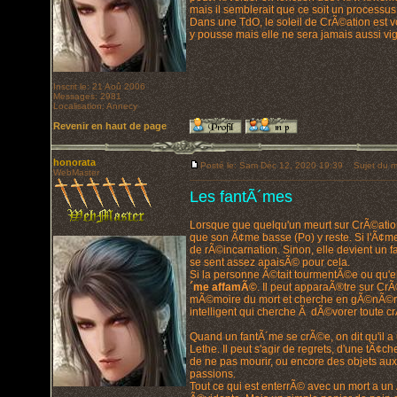
mais il semblerait que ce soit un processus 
Dans une TdO, le soleil de CrÃ©ation est 
y pousse mais elle ne sera jamais aussi vi
Inscrit le: 21 Aoû 2006
Messages: 2981
Localisation: Annecy
Revenir en haut de page
honorata
Posté le: Sam Déc 12, 2020 19:39
Sujet du m
WebMaster
Les fantÃ´mes
Lorsque que quelqu'un meurt sur CrÃ©atio
que son Ã¢me basse (Po) y reste. Si l'Ã¢me
de rÃ©incarnation. Sinon, elle devient un 
se sent assez apaisÃ© pour cela.
Si la personne Ã©tait tourmentÃ©e ou qu'e
´me affamÃ©
. Il peut apparaÃ®tre sur Cr
mÃ©moire du mort et cherche en gÃ©nÃ©ral
intelligent qui cherche Ã dÃ©vorer toute c
Quand un fantÃ´me se crÃ©e, on dit qu'il a 
Lethe. Il peut s'agir de regrets, d'une tÃ¢
de ne pas mourir, ou encore des objets auxqu
passions.
Tout ce qui est enterrÃ© avec un mort a u