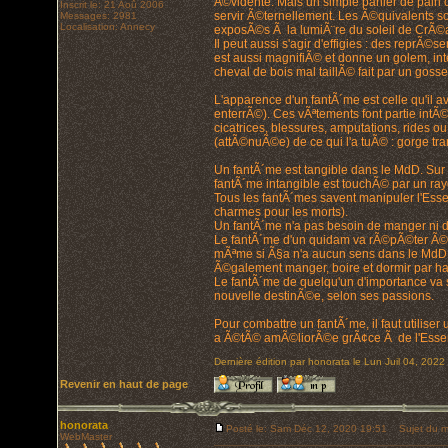
Ã©vidente. Mais un simple panier de pain 
Inscrit le: 21 Aoû 2006
servir Ã©ternellement. Les Ã©quivalents so
Messages: 2981
Localisation: Annecy
exposÃ©s Ã la lumiÃ¨re du soleil de CrÃ©a
Il peut aussi s'agir d'effigies : des reprÃ
est aussi magnifiÃ© et donne un golem, intel
cheval de bois mal taillÃ© fait par un gos
L'apparence d'un fantÃ´me est celle qu'il 
enterrÃ©). Ces vÃªtements font partie intÃ©
cicatrices, blessures, amputations, rides ou
(attÃ©nuÃ©e) de ce qui l'a tuÃ© : gorge tra
Un fantÃ´me est tangible dans le MdD. Sur Cr
fantÃ´me intangible est touchÃ© par un ray
Tous les fantÃ´mes savent manipuler l'Esse
charmes pour les morts).
Un fantÃ´me n'a pas besoin de manger ni de b
Le fantÃ´me d'un quidam va rÃ©pÃ©ter Ã©terne
mÃªme si Ã§a n'a aucun sens dans le MdD. E
Ã©galement manger, boire et dormir par ha
Le fantÃ´me de quelqu'un d'importance va s'a
nouvelle destinÃ©e, selon ses passions.
Pour combattre un fantÃ´me, il faut utilise
a Ã©tÃ© amÃ©liorÃ©e grÃ¢ce Ã de l'Essence
Dernière édition par honorata le Lun Juil 04, 2022 
Revenir en haut de page
honorata
Posté le: Sam Déc 12, 2020 19:51
Sujet du m
WebMaster