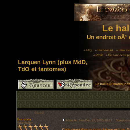
Le hal
Un endroit oÃ¹ 
FAQ
Rechercher
Liste d
Profil
Se connecter po
Larquen Lynn (plus MdD,
TdO et fantomes)
Le hall du Paladin In
Auteur
honorata
Posté le: Sam Déc 12, 2020 18:12
Sujet du me
WebMaster
Cette sympathique jeune femme est une San