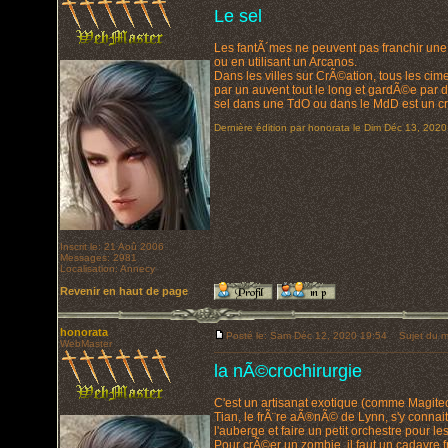
Le sel
Les fantÃ´mes ne peuvent pas franchir une 
ou en utilisant un Arcanos.
Dans les villes sur CrÃ©ation, tous les ci
par un auvent tout le long et gardÃ©e par 
sel dans une TdO ou dans le MdD est un cr
Dernière édition par honorata le Dim Déc 13, 2020 
Inscrit le: 21 Aoû 2006
Messages: 2981
Localisation: Annecy
Revenir en haut de page
honorata
Posté le: Sam Déc 12, 2020 19:54
Sujet du m
WebMaster
la nÃ©crochirurgie
C'est un artisanat exotique (comme Magitec
Tian, le frÃ¨re aÃ®nÃ© de Lynn, s'y connait
l'auberge et faire un petit orchestre pour le
Pour crÃ©er un zombie, il faut un cadavre fr