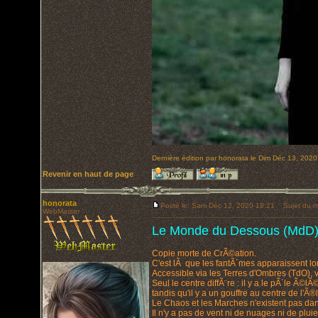
Dernière édition par honorata le Dim Déc 13, 2020 
Revenir en haut de page
honorata
Posté le: Sam Déc 12, 2020 18:21
Sujet du m
WebMaster
Le Monde du Dessous (MdD
Copie morte de CrÃ©ation.
C'est lÃ que les fantÃ´mes apparaissent l
Accessible via les Terres d'Ombres (TdO), v
Seul le centre diffÃ¨re : il y a le pÃ´le Ã
tandis qu'il y a un gouffre au centre de l
Le Chaos et les Marches n'existent pas dans 
Il n'y a pas de vent ni de nuages ni de pluie