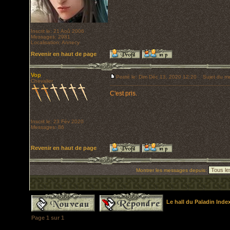
Inscrit le: 21 Aoû 2006
Messages: 2981
Localisation: Annecy
Revenir en haut de page
Vop
Posté le: Dim Déc 13, 2020 12:20
Sujet du me
Chevalier
C'est pris.
Inscrit le: 23 Fév 2020
Messages: 86
Revenir en haut de page
Montrer les messages depuis:
Le hall du Paladin Ind
Page
1
sur
1