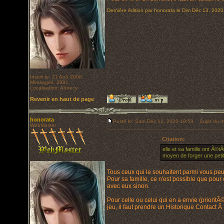
Dernière édition par honorata le Dim Déc 13, 2020 
Inscrit le: 21 Aoû 2006
Messages: 2981
Localisation: Annecy
Revenir en haut de page
honorata
Posté le: Sam Déc 12, 2020 19:59
Sujet du m
WebMaster
Citation:
elle et sa famille ont Ã©
moyen de forger une petit
Tous ceux qui le souhaitent parmi vous peu
Pour sa famille, ce n'est possible que pou
avec eux sinon.
Pour celle ou celui qui en a envie (priori
jeu, il faut prendre un Historique Contact Ã