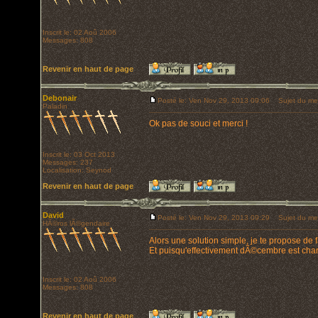
Inscrit le: 02 Aoû 2006
Messages: 808
Revenir en haut de page
Debonair
Posté le: Ven Nov 29, 2013 09:06
Sujet du me
Paladin
Ok pas de souci et merci !
Inscrit le: 03 Oct 2013
Messages: 237
Localisation: Seynod
Revenir en haut de page
David
Posté le: Ven Nov 29, 2013 09:29
Sujet du me
HÃ©ros lÃ©gendaire
Alors une solution simple, je te propose de 
Et puisqu'effectivement dÃ©cembre est cha
Inscrit le: 02 Aoû 2006
Messages: 808
Revenir en haut de page