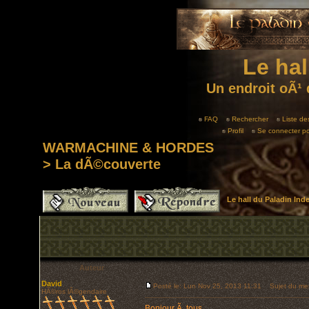
Le hal
Un endroit oÃ¹ 
FAQ
Rechercher
Liste d
Profil
Se connecter po
WARMACHINE & HORDES
> La dÃ©couverte
Le hall du Paladin In
Auteur
David
Posté le: Lun Nov 25, 2013 11:31
Sujet du me
HÃ©ros lÃ©gendaire
Bonjour Ã tous,