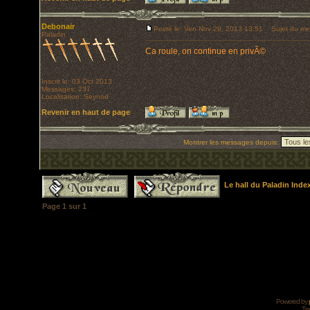
Debonair
Posté le: Ven Nov 29, 2013 13:51
Sujet du me
Paladin
Ca roule, on continue en privÃ©
Inscrit le: 03 Oct 2013
Messages: 237
Localisation: Seynod
Revenir en haut de page
Montrer les messages depuis:
Le hall du Paladin Ind
Page
1
sur
1
Powered by
Tra