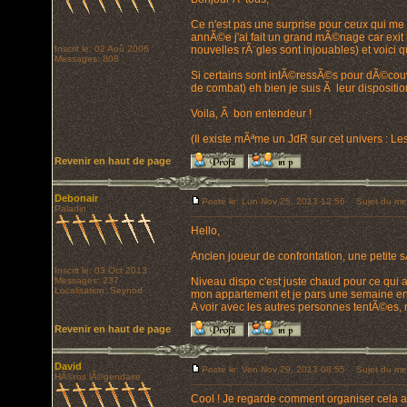
Ce n'est pas une surprise pour ceux qui me 
annÃ©e j'ai fait un grand mÃ©nage car exit les
Inscrit le: 02 Aoû 2006
nouvelles rÃ¨gles sont injouables) et voici
Messages: 808
Si certains sont intÃ©ressÃ©s pour dÃ©couvri
de combat) eh bien je suis Ã leur dispositio
Voila, Ã bon entendeur !
(Il existe mÃªme un JdR sur cet univers : L
Revenir en haut de page
Debonair
Posté le: Lun Nov 25, 2013 12:56
Sujet du me
Paladin
Hello,
Ancien joueur de confrontation, une petite 
Inscrit le: 03 Oct 2013
Messages: 237
Niveau dispo c'est juste chaud pour ce qui a
Localisation: Seynod
mon appartement et je pars une semaine e
A voir avec les autres personnes tentÃ©es, m
Revenir en haut de page
David
Posté le: Ven Nov 29, 2013 08:55
Sujet du me
HÃ©ros lÃ©gendaire
Cool ! Je regarde comment organiser cela au