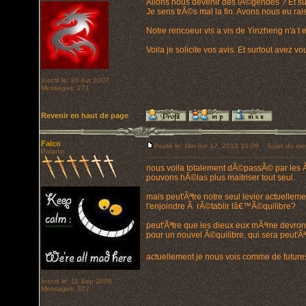
Allons nous devenir des lÃ©gendes ? Et surt
Je sens trÃ©s mal la fin. Avons nous eu ra
Notre rencoeur vis a vis de Yinzheng n'a t e
Voila je solicite vos avis. Et surtout avez v
Inscrit le: 20 Avr 2007
Messages: 271
Revenir en haut de page
Falco
Posté le: Mer Avr 17, 2013 10:09
Sujet du me
Paladin
nous voila totalement dÃ©passÃ© par les
pouvons hÃ©las plus maitriser tout seul.
mais peut'Ãªtre notre seul levier actuelleme
l'enjoindre Ã rÃ©tablir lâ€™Ã©quilibre?
peut'Ãªtre que les dieux eux mÃªme devro
pour un nouvel Ã©quilibre, qui sera peut'Ãªt
actuellement je nous vois comme de futur
Inscrit le: 11 Sep 2006
Messages: 372