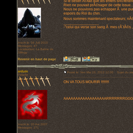
Si le destin Ã©tait que les enfers dÃ©ferlen
Rien ne pouvait prÃ©sager de cette issue...
Nous ne pouvions pas echapper Ã une pun
espoirs du Roi du chin.
Nous sommes maintenant spectateurs; nÃ©g
_________________
-"celui qui verse son sang Ã mes cÃ´tÃ©s ,
Inscrit le: 04 Juil 2010
Messages: 47
Localisation: La Balme de
Sillingy
Revenir en haut de page
arduin
Posté le: Ven Mai 10, 2013 12:00
Sujet du me
Paladin
ON VA TOUS MOURIR !!!!!!!!!
AAAAAAAAAAAAAAAAAARRRRRRRGG
Inscrit le: 20 Avr 2007
Messages: 271