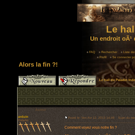
Le hal
Un endroit oÃ¹ 
FAQ
Rechercher
Liste d
Profil
Se connecter po
Alors la fin ?!
Le hall du Paladin In
Auteur
arduin
Posté le: Ven Avr 12, 2013 14:49
Sujet du mess
Paladin
Comment voyez vous notre fin ?