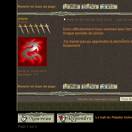
Revenir en haut de page
arduin
Posté le: Mar Mai 28, 2013 19:24
Sujet du me
Paladin
Donc effectivement nous sommes tous mor
longue periode de prison.
J'ai meme pas pu apprendre la derniÃ©re te
finalement.
Inscrit le: 20 Avr 2007
Messages: 271
Revenir en haut de page
Montrer les messages depuis:
Le hall du Paladin Ind
Page
1
sur
1