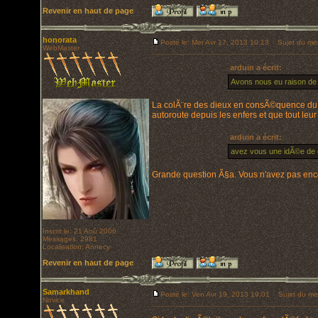
Revenir en haut de page
honorata
Posté le: Mer Avr 17, 2013 10:13
Sujet du mess
WebMaster
arduin a écrit:
Avons nous eu raison de 
La colÃ¨re des dieux en consÃ©quence du br
autoroute depuis les enfers et que tout le
arduin a écrit:
avez vous une idÃ©e de ce
Grande question Ã§a. Vous n'avez pas enco
Inscrit le: 21 Aoû 2006
Messages: 2981
Localisation: Annecy
Revenir en haut de page
Samarkhand
Posté le: Ven Avr 19, 2013 19:01
Sujet du me
Novice