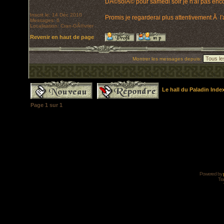
DÃ©solÃ© pour samedi soir je n'ai pas encor
Inscrit le: 14 Déc 2010
Promis je regarderai plus attentivement Ã l
Messages: 6
Localisation: Cran-GÃ©vrier
Revenir en haut de page
Montrer les messages depuis:
Le hall du Paladin Ind
Page
1
sur
1
Powered by
Tra