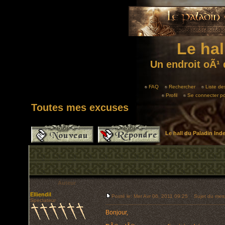
Le hal
Un endroit oÃ¹ 
FAQ
Rechercher
Liste d
Profil
Se connecter po
Toutes mes excuses
Le hall du Paladin In
Auteur
Elliendil
Posté le: Mer Avr 06, 2011 09:25
Sujet du mess
Spectateur
Bonjour,