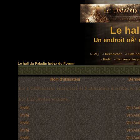
Le hal
Un endroit oÃ¹ 
FAQ
Rechercher
Liste d
Profil
Se connecter po
Le hall du Paladin Index du Forum
Nom d'utilisateur
Derniè
Il y a 0 utilisateur enregistré et 0 utilisateur invisible en l
Il y a 27 invités en ligne
Invité
Ven Aoû
Invité
Ven Aoû
Invité
Ven Aoû
Invité
Ven Aoû
Invité
Ven Aoû