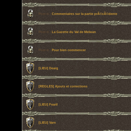
Post-it :
Commentaires sur la partie prÃ©cÃ©dente
Post-it :
La Gazette du Val de Melwan
Post-it :
Pour bien commencer
[LIEU] Dearg
[REGLES] Ajouts et corrections
[LIEU] Fearil
[LIEU] Varn