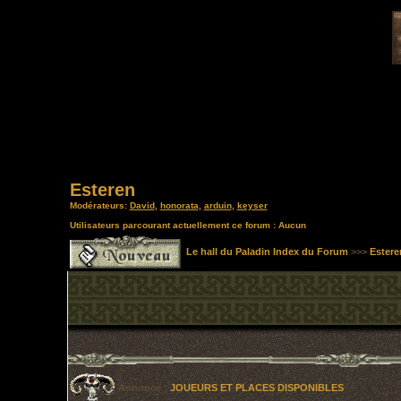
Esteren
Modérateurs:
David
,
honorata
,
arduin
,
keyser
Utilisateurs parcourant actuellement ce forum : Aucun
Le hall du Paladin Index du Forum
>>>
Estere
Annonce :
JOUEURS ET PLACES DISPONIBLES