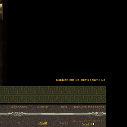
Marquez tous les sujets comme lus
Réponses
Auteur
Vus
Derniers Messages
Mer Jan 07, 2015 22:26
0
David
11033
David