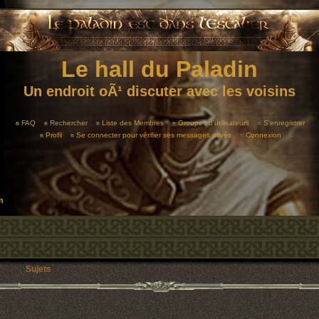
Le hall du Paladin
Un endroit oÃ¹ discuter avec les voisins
FAQ
Rechercher
Liste des Membres
Groupes d'utilisateurs
S'enregistrer
Profil
Se connecter pour vérifier ses messages privés
Connexion
n
Sujets