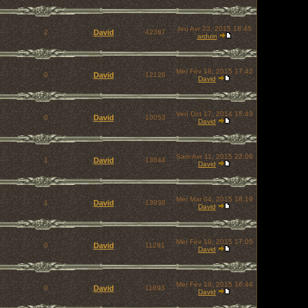
Jeu Avr 23, 2015 18:45
2
David
42387
arduin
Mer Fév 18, 2015 17:42
0
David
12126
David
Ven Oct 17, 2014 15:43
0
David
10053
David
Sam Avr 11, 2015 22:08
1
David
13844
David
Mer Mar 04, 2015 18:19
1
David
13938
David
Mer Fév 18, 2015 17:05
0
David
11291
David
Mer Fév 18, 2015 16:44
0
David
11893
David