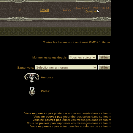
Mer Fév 18, 2015 16:14
0
David
11999
David
Toutes les heures sont au format GMT + 1 Heure
Montrer les sujets depuis:
Sauter vers:
Annonce
Post-it
Vous
ne pouvez pas
poster de nouveaux sujets dans ce forum
Vous
ne pouvez pas
répondre aux sujets dans ce forum
Vous
ne pouvez pas
éditer vos messages dans ce forum
Vous
ne pouvez pas
supprimer vos messages dans ce forum
Vous
ne pouvez pas
voter dans les sondages de ce forum