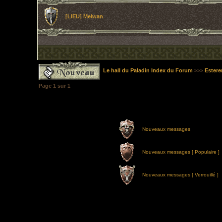
[LIEU] Melwan
Le hall du Paladin Index du Forum
>>>
Estere
Page
1
sur
1
Nouveaux messages
Nouveaux messages [ Populaire ]
Nouveaux messages [ Verrouillé ]