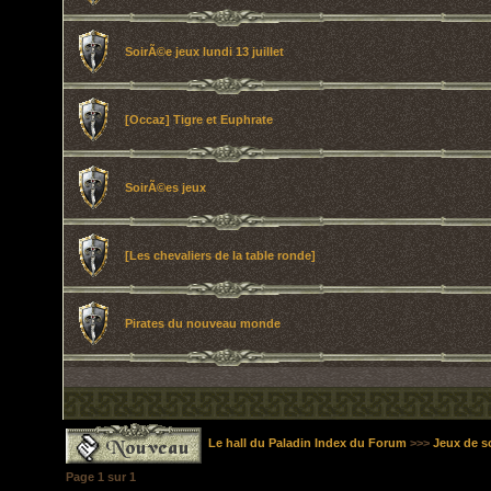
SoirÃ©e jeux lundi 13 juillet
[Occaz] Tigre et Euphrate
SoirÃ©es jeux
[Les chevaliers de la table ronde]
Pirates du nouveau monde
Le hall du Paladin Index du Forum
>>>
Jeux de s
Page
1
sur
1