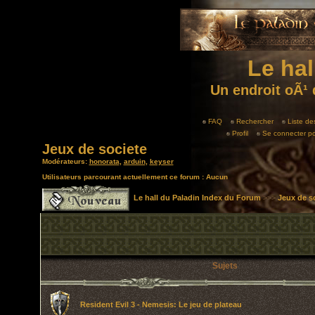
Le hal
Un endroit oÃ¹ 
FAQ
Rechercher
Liste d
Profil
Se connecter po
Jeux de societe
Modérateurs:
honorata
,
arduin
,
keyser
Utilisateurs parcourant actuellement ce forum : Aucun
Le hall du Paladin Index du Forum
>>>
Jeux de s
Sujets
Resident Evil 3 - Nemesis: Le jeu de plateau