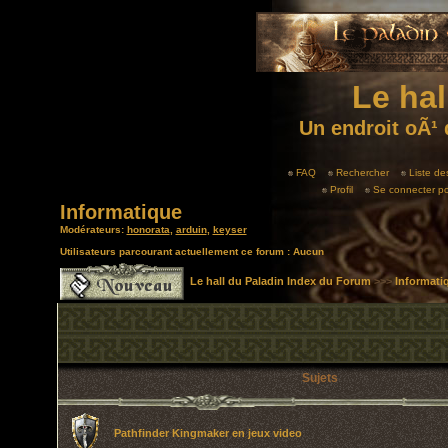
Le hal
Un endroit oÃ¹ 
FAQ
Rechercher
Liste d
Profil
Se connecter po
Informatique
Modérateurs:
honorata
,
arduin
,
keyser
Utilisateurs parcourant actuellement ce forum : Aucun
Le hall du Paladin Index du Forum
>>>
Informati
Sujets
Pathfinder Kingmaker en jeux video