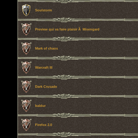
Soulstorm
Preview qui va faire plaisir Ã Misengard
Mark of chaos
Warcraft III
Dark Crusade
baldur
Firefox 2.0