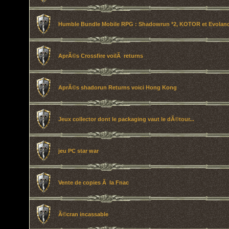
Humble Bundle Mobile RPG : Shadowrun *2, KOTOR et Evoland
AprÃ©s Crossfire voilÃ returns
AprÃ©s shadorun Returns voici Hong Kong
Jeux collector dont le packaging vaut le dÃ©tour...
jeu PC star war
Vente de copies Ã la Fnac
Ã©cran incassable