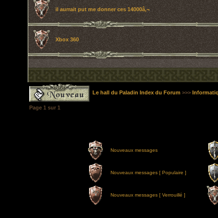
il aurrait put me donner ces 14000â‚¬
Xbox 360
Le hall du Paladin Index du Forum
>>>
Informati
Page
1
sur
1
Nouveaux messages
Nouveaux messages [ Populaire ]
Nouveaux messages [ Verrouillé ]