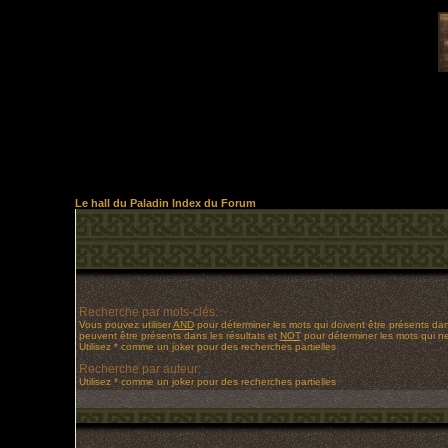
Le hall du Paladin Index du Forum
Recherche par mots-clés:
Vous pouvez utiliser
AND
pour déterminer les mots qui doivent être présents dan
peuvent être présents dans les résultats et
NOT
pour déterminer les mots qui ne
Utilisez * comme un joker pour des recherches partielles
Recherche par auteur:
Utilisez * comme un joker pour des recherches partielles