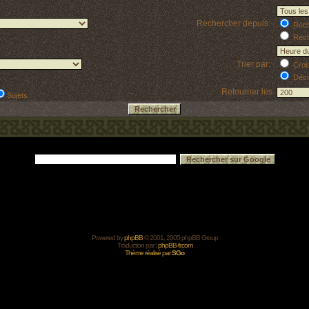
Rechercher depuis:
Reche
Rech
Trier par:
Croi
Décr
Retourner les
Sujets
Powered by
phpBB
© 2001, 2005 phpBB Group
Traduction par :
phpBB-fr.com
Thème réalisé par
SGo