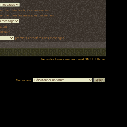
rcher dans les titres et messages
ercher dans les messages uniquement
ssant
oissant
premiers caractères des messages
Toutes les heures sont au format GMT + 1 Heure
Sauter vers: