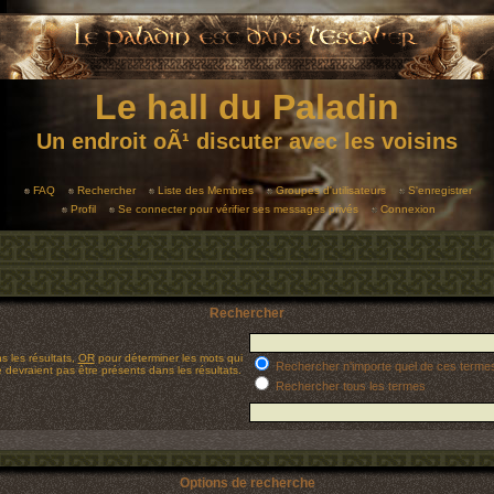
Le hall du Paladin
Un endroit oÃ¹ discuter avec les voisins
FAQ
Rechercher
Liste des Membres
Groupes d'utilisateurs
S'enregistrer
Profil
Se connecter pour vérifier ses messages privés
Connexion
Rechercher
s les résultats,
OR
pour déterminer les mots qui
Rechercher n'importe quel de ces terme
 devraient pas être présents dans les résultats.
Rechercher tous les termes
Options de recherche