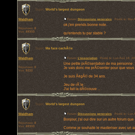
Sujet:
World's largest dungeon
Waldham
Forum:
Discussions generales
Posté le: Mar 
ok j'en prends bonne note.
Réponses:
8
Vus:
49333
qu'entends tu par stable ?
Sujet:
Ma face cachÃ©e
Waldham
Forum:
L'association
Posté le: Lun Aoû 18, 2
Une petite prÃ©sentation de ma personne :
Réponses:
0
Je vais donc me prÃ©senter pour que vous p
Vus:
9222
Je suis Ã¢gÃ© de 34 ans.
Jeu de rÃ´le :
J'ai fait la dÃ©couve ...
Sujet:
World's largest dungeon
Waldham
Forum:
Discussions generales
Posté le: Lun 
Bonjour, j'ai oui dire sur un autre forum qu
Réponses:
8
Vus:
49333
Comme je souhaite le masteriser avec un ami, 