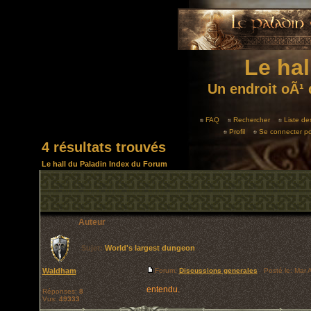
Le hal
Un endroit oÃ¹ 
FAQ
Rechercher
Liste d
Profil
Se connecter po
4 résultats trouvés
Le hall du Paladin Index du Forum
Auteur
Sujet:
World's largest dungeon
Waldham
Forum:
Discussions generales
Posté le: Mar 
entendu.
Réponses:
8
Vus:
49333