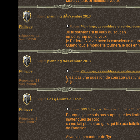
Merci Ã tous et meilleurs voeux
Sujet:
planning dÃ©cembre 2013
Philippe
Forum:
Plannings, assemblees et rendez-vous
Je te souviens si tu veux du soutien
Réponses:
23
empoisonne qui tu veux
Vus:
50558
je t'aiderai Ã vivre avec ta conscience qu
Quand tout le monde te tournera le dos en te 
Sujet:
planning dÃ©cembre 2013
Philippe
Forum:
Plannings, assemblees et rendez-vous
C'est pas une question de courage c'est un
Réponses:
23
Ã jour.
Vus:
50558
Sujet:
Les gÃ©ants du soleil
Philippe
Forum:
DD3.5 Epique
Posté le: Lun Nov 25, 2
Pourquoi je ne suis pas surpris par les limit
Réponses:
7
inattendues de Roo.
Vus:
29887
ca me fait penser au gars qui file aux toile
de l'addition.
Aivars commandeur de Tyr