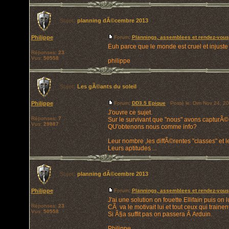
Sujet:
planning dÃ©cembre 2013
Philippe
Forum:
Plannings, assemblees et rendez-vous
Euh parce que le monde est cruel et injuste 
Réponses:
23
Vus:
50558
philippe
Sujet:
Les gÃ©ants du soleil
Philippe
Forum:
DD3.5 Epique
Posté le: Dim Nov 24, 2
J'ouvre ce sujet.
Réponses:
7
Sur le survivant que "nous" avons capturÃ©
Vus:
29887
QU'obtenons nous comme info?
Leur nombre ,les diffÃ©rentes "classes" et l
Leurs aptitudes ...
Sujet:
planning dÃ©cembre 2013
Philippe
Forum:
Plannings, assemblees et rendez-vous
J'ai une solution on fouette Ellifain puis on l
Réponses:
23
CÃ va le motivait lui et tout ceux qui trainent
Vus:
50558
Si Ã§a suffit pas on passera Ã Arduin.
Philippe