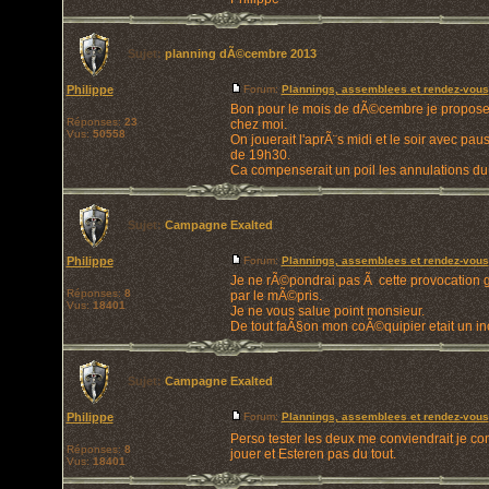
Sujet:
planning dÃ©cembre 2013
Philippe
Forum:
Plannings, assemblees et rendez-vous
Bon pour le mois de dÃ©cembre je propose
Réponses:
23
chez moi.
Vus:
50558
On jouerait l'aprÃ¨s midi et le soir avec pa
de 19h30.
Ca compenserait un poil les annulations du .
Sujet:
Campagne Exalted
Philippe
Forum:
Plannings, assemblees et rendez-vous
Je ne rÃ©pondrai pas Ã cette provocation gra
Réponses:
8
par le mÃ©pris.
Vus:
18401
Je ne vous salue point monsieur.
De tout faÃ§on mon coÃ©quipier etait un i
Sujet:
Campagne Exalted
Philippe
Forum:
Plannings, assemblees et rendez-vous
Perso tester les deux me conviendrait je co
Réponses:
8
jouer et Esteren pas du tout.
Vus:
18401