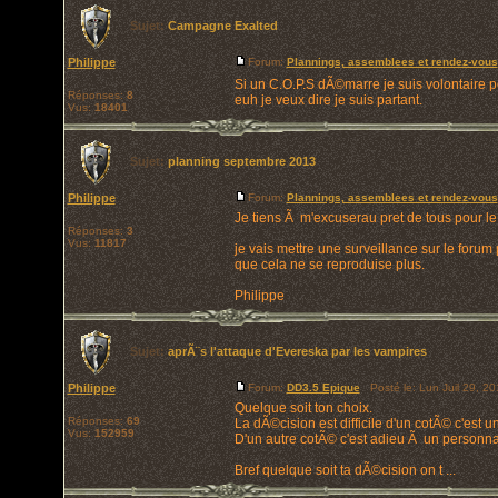
Sujet:
Campagne Exalted
Philippe
Forum:
Plannings, assemblees et rendez-vous
Si un C.O.P.S dÃ©marre je suis volontaire pou
Réponses:
8
euh je veux dire je suis partant.
Vus:
18401
Sujet:
planning septembre 2013
Philippe
Forum:
Plannings, assemblees et rendez-vous
Je tiens Ã m'excuserau pret de tous pour l
Réponses:
3
Vus:
11817
je vais mettre une surveillance sur le forum
que cela ne se reproduise plus.
Philippe
Sujet:
aprÃ¨s l'attaque d'Evereska par les vampires
Philippe
Forum:
DD3.5 Epique
Posté le: Lun Juil 29, 2
Quelque soit ton choix.
Réponses:
69
La dÃ©cision est difficile d'un cotÃ© c'est 
Vus:
152959
D'un autre cotÃ© c'est adieu Ã un personna
Bref quelque soit ta dÃ©cision on t ...