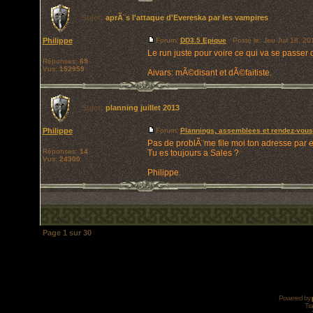
Sujet:
aprÃ¨s l'attaque d'Evereska par les vampires
Philippe
Forum:
DD3.5 Epique
Posté le: Jeu Juil 18, 2
Le run juste pour voire ce qui va se passer 
Réponses:
69
Vus:
152959
Aivars: mÃ©disant et dÃ©faitiste.
Sujet:
planning juillet 2013
Philippe
Forum:
Plannings, assemblees et rendez-vous
Pas de problÃ¨me file moi ton adresse par e
Réponses:
14
Tu es toujours a Sales ?
Vus:
24300
Philippe.
Page
1
sur
30
Powered by
Tra