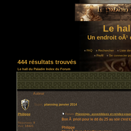
Le hal
Un endroit oÃ¹ 
FAQ
Rechercher
Liste d
Profil
Se connecter po
444 résultats trouvés
Le hall du Paladin Index du Forum
Auteur
Sujet:
planning janvier 2014
Philippe
Forum:
Plannings, assemblees et rendez-vous
Bon Ã priori pour le dd du 25 au soir c'est t
Réponses:
9
Vus:
18421
Philippe