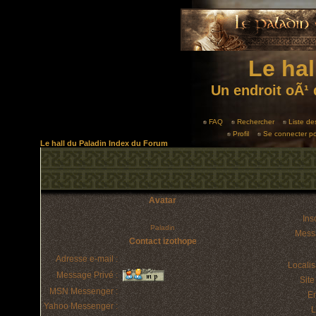
Le hal
Un endroit oÃ¹ 
FAQ
Rechercher
Liste d
Profil
Se connecter po
Le hall du Paladin Index du Forum
Avatar
Insc
Paladin
Mess
Contact izothope
Adresse e-mail :
Localis
Message Privé :
Sit
MSN Messenger :
E
Yahoo Messenger :
L