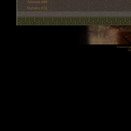
Adresse AIM :
Numéro ICQ :
Powered by
Tra