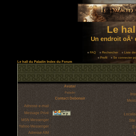
Le hal
Un endroit oÃ¹ 
FAQ
Rechercher
Liste d
Profil
Se connecter po
Le hall du Paladin Index du Forum
Avatar
Paladin
Insc
Contact Debonair
Mess
Adresse e-mail :
Message Privé :
Localis
MSN Messenger :
Sit
Yahoo Messenger :
E
Adresse AIM :
L