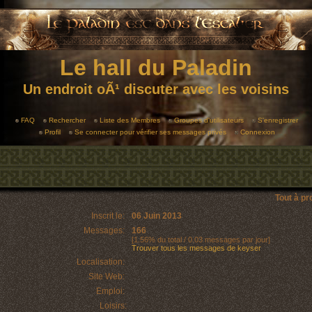
Le hall du Paladin
Un endroit oÃ¹ discuter avec les voisins
FAQ
Rechercher
Liste des Membres
Groupes d'utilisateurs
S'enregistrer
Profil
Se connecter pour vérifier ses messages privés
Connexion
Tout à p
Inscrit le:
06 Juin 2013
Messages:
166
[1.56% du total / 0.03 messages par jour]
Trouver tous les messages de keyser
Localisation:
Site Web:
Emploi:
Loisirs: