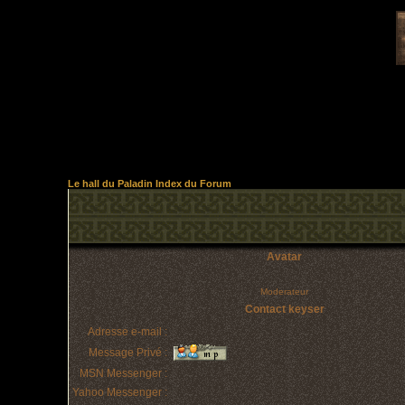
Le hall du Paladin Index du Forum
Avatar
Moderateur
Contact keyser
Adresse e-mail :
Message Privé :
MSN Messenger :
Yahoo Messenger :