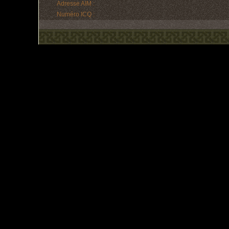
Adresse AIM :
Numéro ICQ :