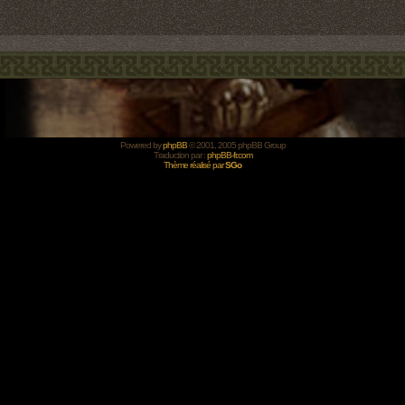
Powered by
phpBB
© 2001, 2005 phpBB Group
Traduction par :
phpBB-fr.com
Thème réalisé par
SGo