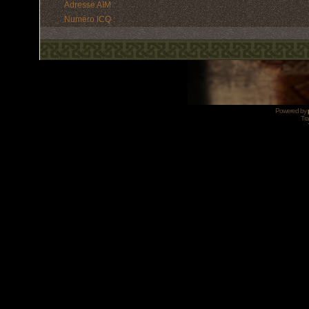
Adresse AIM :
Numéro ICQ :
Powered by
Tra