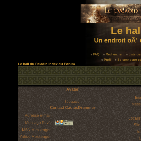
Le hal
Un endroit oÃ¹ 
FAQ
Rechercher
Liste d
Profil
Se connecter po
Le hall du Paladin Index du Forum
Avatar
Insc
Spectateur
Mess
Contact CactusDrummer
Adresse e-mail :
Localis
Message Privé :
Sit
MSN Messenger :
E
Yahoo Messenger :
L