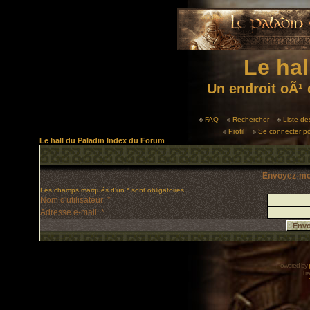
Le hal
Un endroit oÃ¹ 
FAQ
Rechercher
Liste d
Profil
Se connecter po
Le hall du Paladin Index du Forum
Envoyez-mo
Les champs marqués d'un * sont obligatoires.
Nom d'utilisateur: *
Adresse e-mail: *
Powered by
Tra