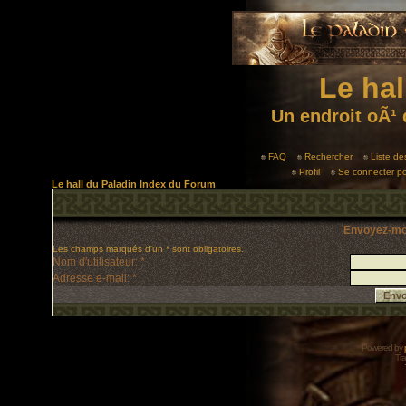
Le hal
Un endroit oÃ¹ 
FAQ
Rechercher
Liste d
Profil
Se connecter po
Le hall du Paladin Index du Forum
Envoyez-mo
Les champs marqués d'un * sont obligatoires.
Nom d'utilisateur: *
Adresse e-mail: *
Powered by
Tra