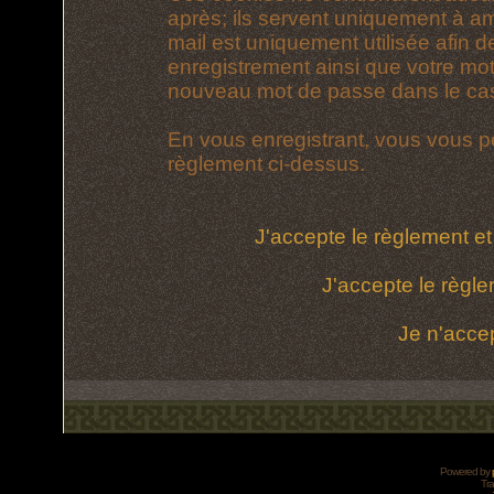
après; ils servent uniquement à amél
mail est uniquement utilisée afin d
enregistrement ainsi que votre mo
nouveau mot de passe dans le cas 
En vous enregistrant, vous vous po
règlement ci-dessus.
J'accepte le règlement et 
J'accepte le règle
Je n'acce
Powered by
Tra