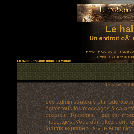
Le hal
Un endroit oÃ¹ 
FAQ
Rechercher
Liste d
Profil
Se connecter po
Le hall du Paladin Index du Forum
Le hall du Palad
Les administrateurs et modérateur
éditer tous les messages à caract
possible. Toutefois, il leur est im
messages. Vous admettez donc qu
forums expriment la vue et opinion