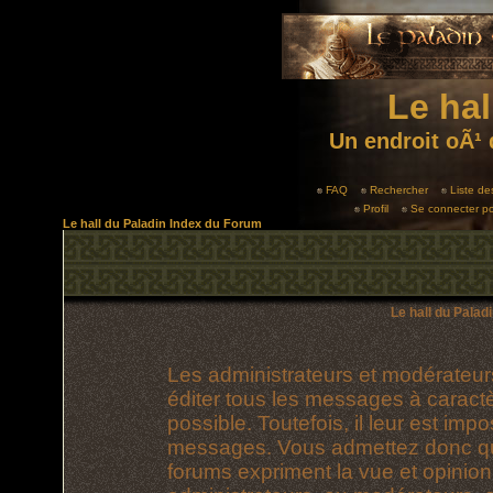
Le hal
Un endroit oÃ¹ 
FAQ
Rechercher
Liste d
Profil
Se connecter po
Le hall du Paladin Index du Forum
Le hall du Palad
Les administrateurs et modérateur
éditer tous les messages à caract
possible. Toutefois, il leur est im
messages. Vous admettez donc qu
forums expriment la vue et opinion