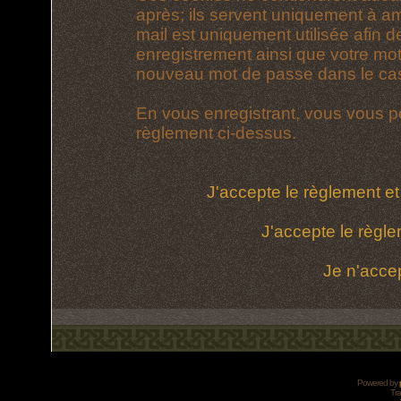
après; ils servent uniquement à amél
mail est uniquement utilisée afin d
enregistrement ainsi que votre mo
nouveau mot de passe dans le cas 
En vous enregistrant, vous vous po
règlement ci-dessus.
J'accepte le règlement et 
J'accepte le règle
Je n'acce
Powered by
Tra