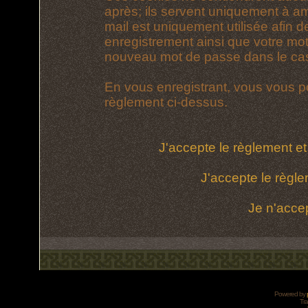
après; ils servent uniquement à amél
mail est uniquement utilisée afin d
enregistrement ainsi que votre mo
nouveau mot de passe dans le cas 
En vous enregistrant, vous vous po
règlement ci-dessus.
J'accepte le règlement et 
J'accepte le règle
Je n'acce
Powered by
Tra