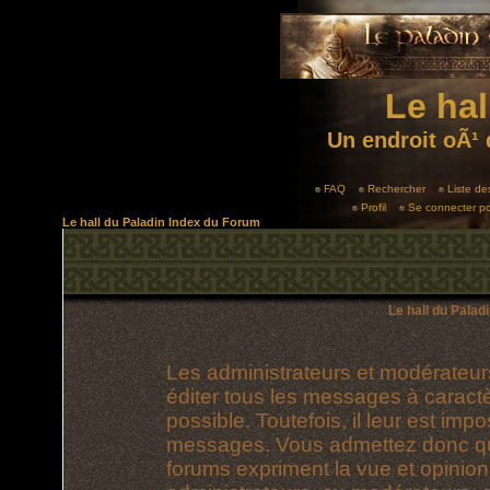
Le hal
Un endroit oÃ¹ 
FAQ
Rechercher
Liste d
Profil
Se connecter po
Le hall du Paladin Index du Forum
Le hall du Palad
Les administrateurs et modérateur
éditer tous les messages à caract
possible. Toutefois, il leur est im
messages. Vous admettez donc qu
forums expriment la vue et opinion