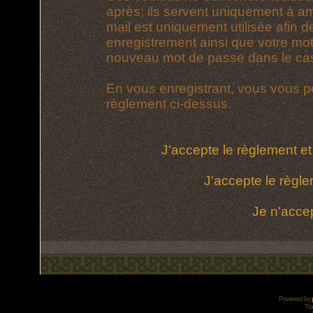
après; ils servent uniquement à amél
mail est uniquement utilisée afin d
enregistrement ainsi que votre mo
nouveau mot de passe dans le cas 
En vous enregistrant, vous vous po
règlement ci-dessus.
J'accepte le règlement et 
J'accepte le règle
Je n'acce
Powered by
Tra