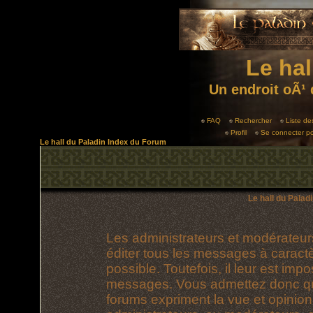
Le hal
Un endroit oÃ¹ 
FAQ
Rechercher
Liste d
Profil
Se connecter po
Le hall du Paladin Index du Forum
Le hall du Palad
Les administrateurs et modérateur
éditer tous les messages à caract
possible. Toutefois, il leur est im
messages. Vous admettez donc qu
forums expriment la vue et opinion