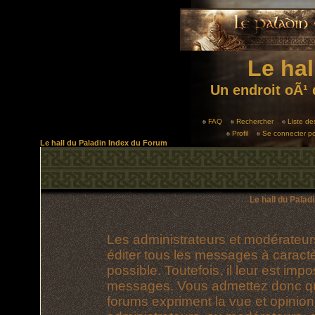
Le hal
Un endroit oÃ¹ 
FAQ
Rechercher
Liste d
Profil
Se connecter po
Le hall du Paladin Index du Forum
Le hall du Palad
Les administrateurs et modérateur
éditer tous les messages à caract
possible. Toutefois, il leur est im
messages. Vous admettez donc qu
forums expriment la vue et opinion