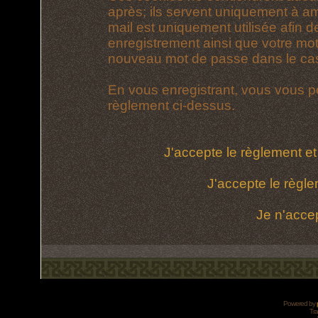
après; ils servent uniquement à amél
mail est uniquement utilisée afin d
enregistrement ainsi que votre mo
nouveau mot de passe dans le cas 
En vous enregistrant, vous vous po
règlement ci-dessus.
J'accepte le règlement et 
J'accepte le règle
Je n'acce
Powered by
Tra