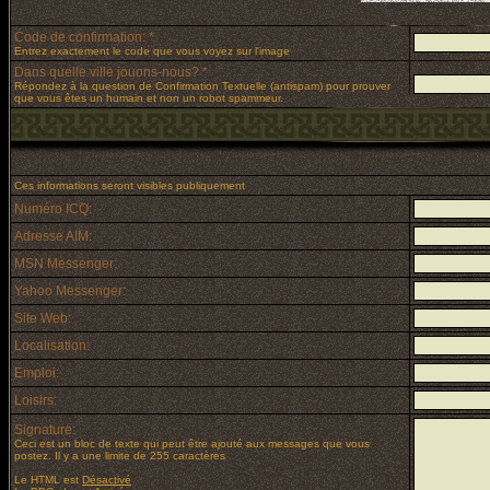
Code de confirmation: *
Entrez exactement le code que vous voyez sur l'image
Dans quelle ville jouons-nous? *
Répondez à la question de Confirmation Textuelle (antispam) pour prouver
que vous êtes un humain et non un robot spammeur.
Ces informations seront visibles publiquement
Numéro ICQ:
Adresse AIM:
MSN Messenger:
Yahoo Messenger:
Site Web:
Localisation:
Emploi:
Loisirs:
Signature:
Ceci est un bloc de texte qui peut être ajouté aux messages que vous
postez. Il y a une limite de 255 caractères
Le HTML est
Désactivé