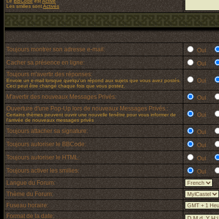
Le
BBCode
est
Activé
Les smilies sont
Activés
Toujours montrer son adresse e-mail:
Oui
Cacher sa présence en ligne:
Oui
Toujours m'avertir des réponses:
Oui
Envoie un e-mail lorsque quelqu'un répond aux sujets que vous avez postés.
Ceci peut être changé chaque fois que vous postez.
M'avertir des nouveaux Messages Privés:
Oui
Ouverture d'une Pop-Up lors de nouveaux Messages Privés.:
Oui
Certains thèmes peuvent ouvrir une nouvelle fenêtre pour vous informer de
l'arrivée de nouveaux messages privés
Toujours attacher sa signature:
Oui
Toujours autoriser le BBCode:
Oui
Toujours autoriser le HTML:
Oui
Toujours activer les smilies:
Oui
Langue du Forum:
Thème du Forum:
Fuseau horaire:
Format de la date: