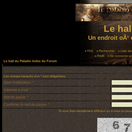
Le hal
Un endroit oÃ¹ 
FAQ
Rechercher
Liste d
Profil
Se connecter po
Le hall du Paladin Index du Forum
Les champs marqués d'un * sont obligatoires.
Nom d'utilisateur: *
Adresse e-mail: *
Mot de passe: *
Confirmer le mot de passe: *
Si vous êtes visuellement déficient ou si vous ne pouve