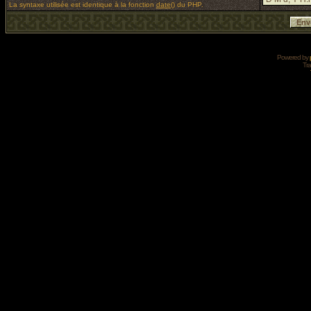
La syntaxe utilisée est identique à la fonction
date()
du PHP.
Powered by
Tra