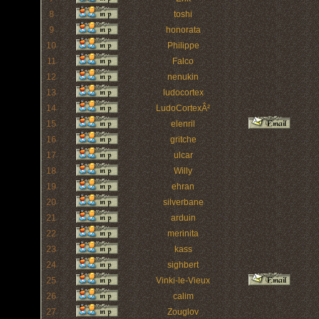
8
toshi
9
honorata
10
Philippe
11
Falco
12
nenukin
13
ludocortex
14
LudoCortexÂ²
15
elenril
16
gritche
17
ulcar
18
Willy
19
ehran
20
silverbane
21
arduin
22
merinita
23
kass
24
sighbert
25
Vinki-le-Vieux
26
calim
27
Zouglov