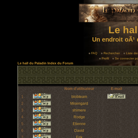
Le hal
Un endroit oÃ¹ 
FAQ
Rechercher
Liste d
Profil
Se connecter po
Le hall du Paladin Index du Forum
Nom d'utilisateur
E-mail
1
blobteam
2
Misengard
3
shimere
4
Rodge
5
Etienne
6
David
7
Erik