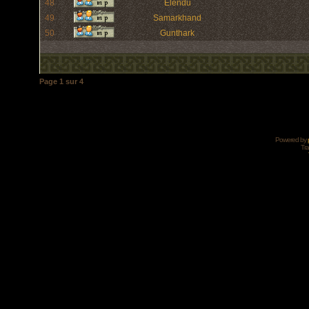
48
Elendu
49
Samarkhand
50
Gunthark
Page
1
sur
4
Powered by
Tra