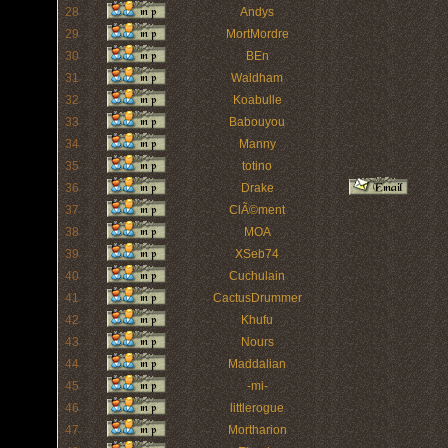
28
Andys
29
MortMordre
30
BEn
31
Waldham
32
Koabulle
33
Babouyou
34
Manny
35
totino
36
Drake
37
ClÃ©ment
38
MOA
39
XSeb74
40
Cuchulain
41
CactusDrummer
42
Khufu
43
Nours
44
Maddalian
45
-mi-
46
littlerogue
47
Mortharion