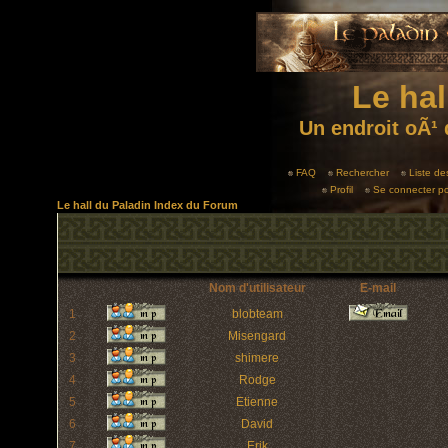
Le hal
Un endroit oÃ¹ 
FAQ
Rechercher
Liste d
Profil
Se connecter po
Le hall du Paladin Index du Forum
Nom d'utilisateur
E-mail
1
blobteam
2
Misengard
3
shimere
4
Rodge
5
Etienne
6
David
7
Erik