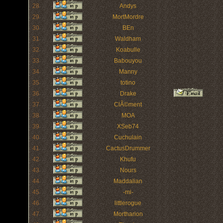
28
Andys
29
MortMordre
30
BEn
31
Waldham
32
Koabulle
33
Babouyou
34
Manny
35
totino
36
Drake
37
ClÃ©ment
38
MOA
39
XSeb74
40
Cuchulain
41
CactusDrummer
42
Khufu
43
Nours
44
Maddalian
45
-mi-
46
littlerogue
47
Mortharion