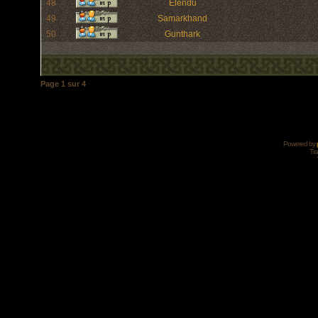
48
Elendu
49
Samarkhand
50
Gunthark
Page
1
sur
4
Powered by
Tra