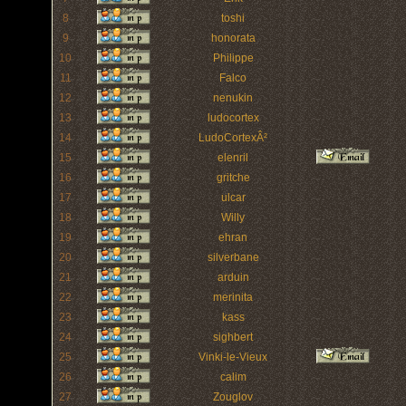
8
toshi
9
honorata
10
Philippe
11
Falco
12
nenukin
13
ludocortex
14
LudoCortexÂ²
15
elenril
16
gritche
17
ulcar
18
Willy
19
ehran
20
silverbane
21
arduin
22
merinita
23
kass
24
sighbert
25
Vinki-le-Vieux
26
calim
27
Zouglov