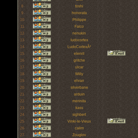
8
toshi
9
honorata
10
Philippe
11
Falco
12
nenukin
13
ludocortex
14
LudoCortexÂ²
15
elenril
16
gritche
17
ulcar
18
Willy
19
ehran
20
silverbane
21
arduin
22
merinita
23
kass
24
sighbert
25
Vinki-le-Vieux
26
calim
27
Zouglov