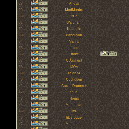
28
Andys
29
MortMordre
30
BEn
31
Waldham
32
Koabulle
33
Babouyou
34
Manny
35
totino
36
Drake
37
ClÃ©ment
38
MOA
39
XSeb74
40
Cuchulain
41
CactusDrummer
42
Khufu
43
Nours
44
Maddalian
45
-mi-
46
littlerogue
47
Mortharion