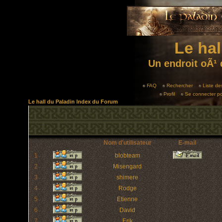
Le hal
Un endroit oÃ¹ 
FAQ
Rechercher
Liste d
Profil
Se connecter po
Le hall du Paladin Index du Forum
Nom d'utilisateur
E-mail
1
blobteam
2
Misengard
3
shimere
4
Rodge
5
Etienne
6
David
7
Erik