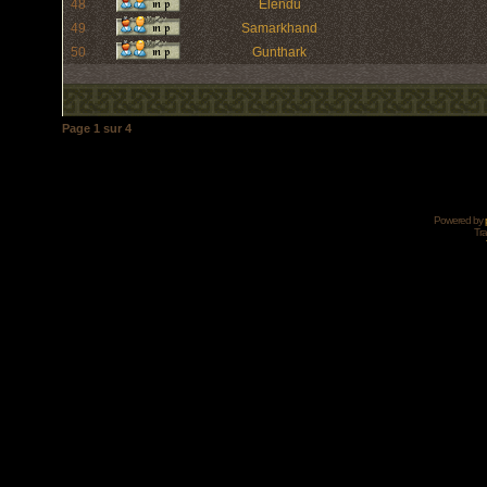
48
Elendu
49
Samarkhand
50
Gunthark
Page
1
sur
4
Powered by
Tra