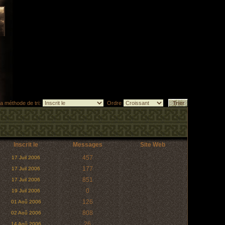
la méthode de tri:
Ordre
Inscrit le
Messages
Site Web
457
17 Juil 2006
177
17 Juil 2006
851
17 Juil 2006
0
19 Juil 2006
126
01 Aoû 2006
808
02 Aoû 2006
26
14 Aoû 2006