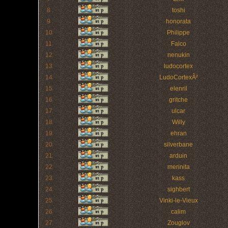
8
toshi
9
honorata
10
Philippe
11
Falco
12
nenukin
13
ludocortex
14
LudoCortexÂ²
15
elenril
16
gritche
17
ulcar
18
Willy
19
ehran
20
silverbane
21
arduin
22
merinita
23
kass
24
sighbert
25
Vinki-le-Vieux
26
calim
27
Zouglov