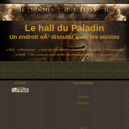
Le hall du Paladin
Un endroit oÃ¹ discuter avec les voisins
FAQ
Rechercher
Liste des Membres
Groupes d'utilisateurs
S'enregistrer
Profil
Se connecter pour vérifier ses messages privés
Connexion
Sélectionner 
E-mail
Localisation
Groisy
Annecy
VLG