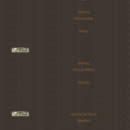
Annecy
Annemasse
Poisy
annecy
Aix Les Bains
marnaz
Annecy-le-Vieux
Meythet