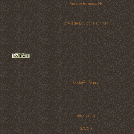
Annecy-le-vieux, FR
prÃ¨s de Boulogne sur mer
OndolÃ³nÃ«nna
necy centre
SAVOIE