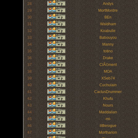
28
Andys
29
MortMordre
30
BEn
31
Waldham
32
Koabulle
33
Babouyou
34
Manny
35
totino
36
Drake
37
ClÃ©ment
38
MOA
39
XSeb74
40
Cuchulain
41
CactusDrummer
42
Khufu
43
Nours
44
Maddalian
45
-mi-
46
littlerogue
47
Mortharion