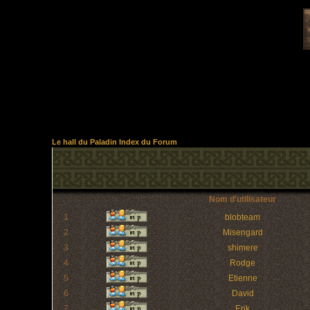
Le hall du Paladin Index du Forum
Nom d'utilisateur
1
blobteam
2
Misengard
3
shimere
4
Rodge
5
Etienne
6
David
7
Erik