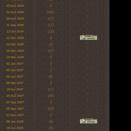
0
15 Aoû 2006
2981
21 Aoû 2006
471
28 Aoû 2006
372
11 Sep 2006
238
13 Oct 2006
8
12 Déc 2006
10
16 Déc 2006
527
16 Déc 2006
0
19 Déc 2006
0
02 Jan 2007
2
05 Jan 2007
60
09 Jan 2007
2
06 Mar 2007
271
20 Avr 2007
294
15 Aoû 2007
5
10 Sep 2007
535
05 Nov 2007
0
12 Nov 2007
48
08 Jan 2008
29
08 Avr 2008