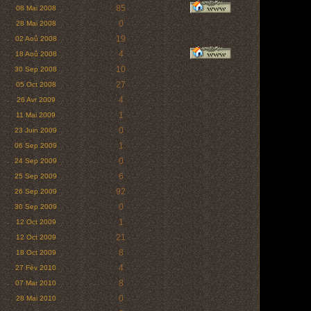
85
08 Mai 2008
0
28 Mai 2008
19
02 Aoû 2008
4
18 Aoû 2008
10
30 Sep 2008
27
05 Oct 2008
4
26 Avr 2009
1
11 Mai 2009
0
23 Juin 2009
1
06 Sep 2009
0
24 Sep 2009
6
25 Sep 2009
92
26 Sep 2009
0
30 Sep 2009
1
12 Oct 2009
21
12 Oct 2009
8
18 Oct 2009
4
27 Fév 2010
8
07 Mar 2010
0
28 Mai 2010