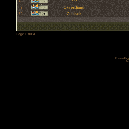
48
Elendu
49
Samarkhand
50
Gunthark
Page
1
sur
4
Powered by
Tra