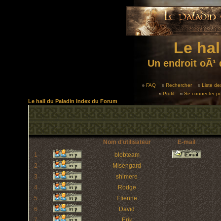
Le hal
Un endroit oÃ¹ 
FAQ
Rechercher
Liste d
Profil
Se connecter po
Le hall du Paladin Index du Forum
Nom d'utilisateur
E-mail
1
blobteam
2
Misengard
3
shimere
4
Rodge
5
Etienne
6
David
7
Erik