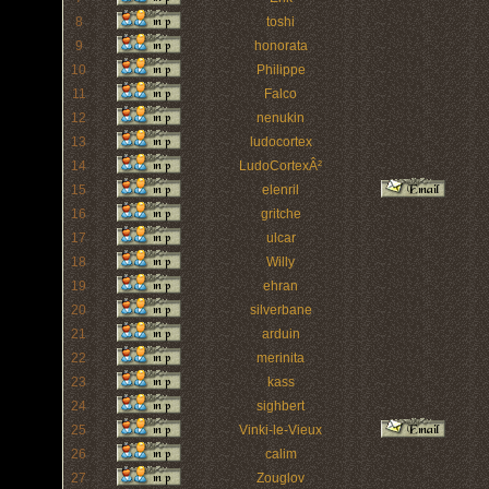
8
toshi
9
honorata
10
Philippe
11
Falco
12
nenukin
13
ludocortex
14
LudoCortexÂ²
15
elenril
16
gritche
17
ulcar
18
Willy
19
ehran
20
silverbane
21
arduin
22
merinita
23
kass
24
sighbert
25
Vinki-le-Vieux
26
calim
27
Zouglov