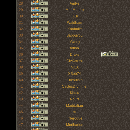
28
Andys
29
MortMordre
30
BEn
31
Waldham
32
Koabulle
33
Babouyou
34
Manny
35
totino
36
Drake
37
ClÃ©ment
38
MOA
39
XSeb74
40
Cuchulain
41
CactusDrummer
42
Khufu
43
Nours
44
Maddalian
45
-mi-
46
littlerogue
47
Mortharion