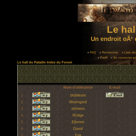
Le hal
Un endroit oÃ¹ 
FAQ
Rechercher
Liste d
Profil
Se connecter po
Le hall du Paladin Index du Forum
Nom d'utilisateur
E-mail
1
blobteam
2
Misengard
3
shimere
4
Rodge
5
Etienne
6
David
7
Erik