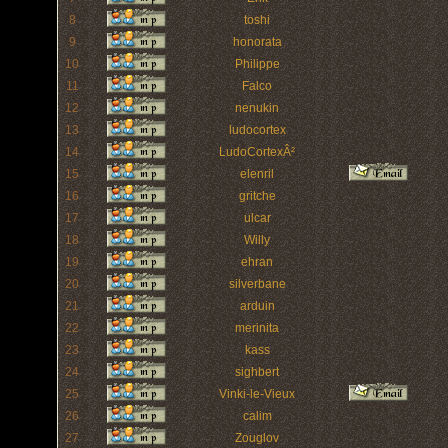
8
toshi
9
honorata
10
Philippe
11
Falco
12
nenukin
13
ludocortex
14
LudoCortexÂ²
15
elenril
16
gritche
17
ulcar
18
Willy
19
ehran
20
silverbane
21
arduin
22
merinita
23
kass
24
sighbert
25
Vinki-le-Vieux
26
calim
27
Zouglov