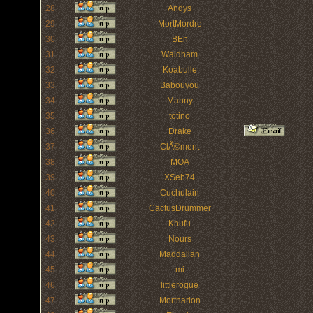
28
Andys
29
MortMordre
30
BEn
31
Waldham
32
Koabulle
33
Babouyou
34
Manny
35
totino
36
Drake
37
ClÃ©ment
38
MOA
39
XSeb74
40
Cuchulain
41
CactusDrummer
42
Khufu
43
Nours
44
Maddalian
45
-mi-
46
littlerogue
47
Mortharion