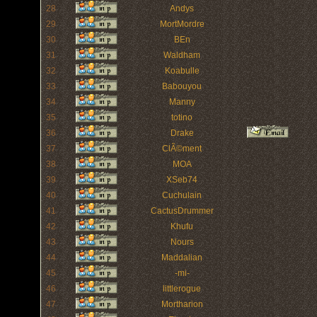
28
Andys
29
MortMordre
30
BEn
31
Waldham
32
Koabulle
33
Babouyou
34
Manny
35
totino
36
Drake
37
ClÃ©ment
38
MOA
39
XSeb74
40
Cuchulain
41
CactusDrummer
42
Khufu
43
Nours
44
Maddalian
45
-mi-
46
littlerogue
47
Mortharion