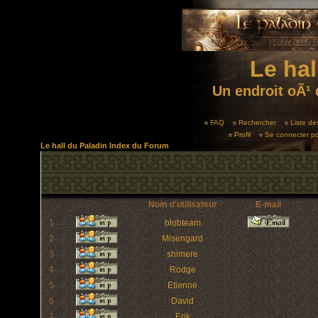
Le hal
Un endroit oÃ¹ 
FAQ
Rechercher
Liste d
Profil
Se connecter po
Le hall du Paladin Index du Forum
Nom d'utilisateur
E-mail
1
blobteam
2
Misengard
3
shimere
4
Rodge
5
Etienne
6
David
7
Erik