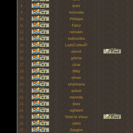
8
toshi
9
honorata
10
Philippe
11
Falco
12
nenukin
13
ludocortex
14
LudoCortexÂ²
15
elenril
16
gritche
17
ulcar
18
Willy
19
ehran
20
silverbane
21
arduin
22
merinita
23
kass
24
sighbert
25
Vinki-le-Vieux
26
calim
27
Zouglov