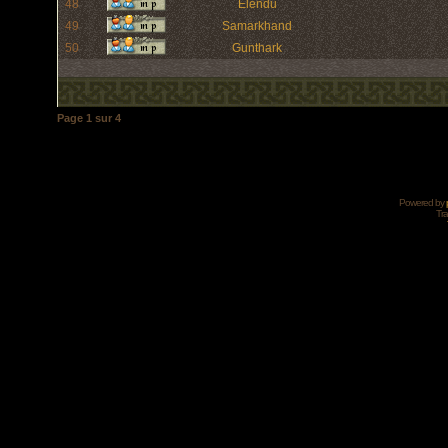
48
Elendu
49
Samarkhand
50
Gunthark
Page
1
sur
4
Powered by
Tra