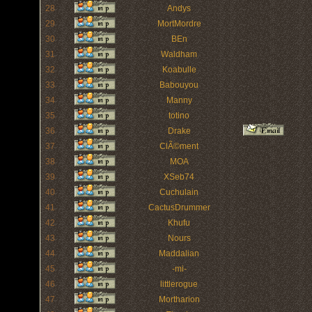
28
Andys
29
MortMordre
30
BEn
31
Waldham
32
Koabulle
33
Babouyou
34
Manny
35
totino
36
Drake
37
ClÃ©ment
38
MOA
39
XSeb74
40
Cuchulain
41
CactusDrummer
42
Khufu
43
Nours
44
Maddalian
45
-mi-
46
littlerogue
47
Mortharion