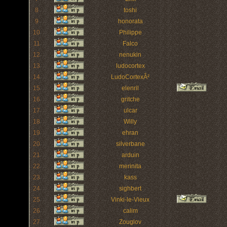
8
toshi
9
honorata
10
Philippe
11
Falco
12
nenukin
13
ludocortex
14
LudoCortexÂ²
15
elenril
16
gritche
17
ulcar
18
Willy
19
ehran
20
silverbane
21
arduin
22
merinita
23
kass
24
sighbert
25
Vinki-le-Vieux
26
calim
27
Zouglov