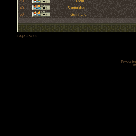
48
Elendu
49
Samarkhand
50
Gunthark
Page
1
sur
4
Powered by
Tra