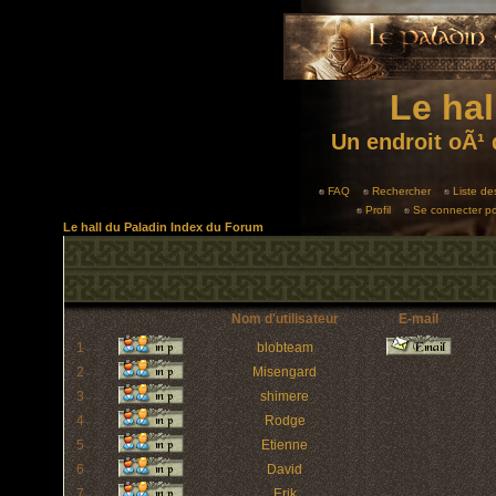
Le hal
Un endroit oÃ¹ 
FAQ
Rechercher
Liste d
Profil
Se connecter po
Le hall du Paladin Index du Forum
Nom d'utilisateur
E-mail
1
blobteam
2
Misengard
3
shimere
4
Rodge
5
Etienne
6
David
7
Erik