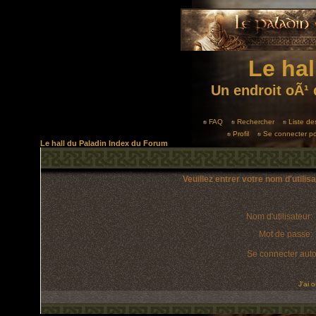
Le hal
Un endroit oÃ¹ 
FAQ
Rechercher
Liste d
Profil
Se connecter po
Le hall du Paladin Index du Forum
Veuillez entrer votre nom d'utili
Nom d'utilisateur:
Mot de passe:
Se connecter aut
J'ai 