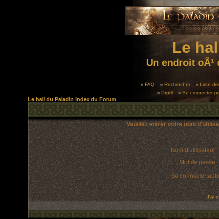
Le hal
Un endroit oÃ¹ 
FAQ
Rechercher
Liste d
Profil
Se connecter po
Le hall du Paladin Index du Forum
Veuillez entrer votre nom d'utili
Nom d'utilisateur:
Mot de passe:
Se connecter aut
J'ai 