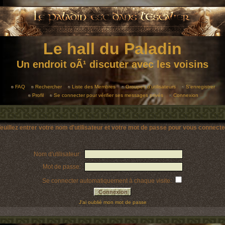
Le hall du Paladin
Un endroit oÃ¹ discuter avec les voisins
FAQ
Rechercher
Liste des Membres
Groupes d'utilisateurs
S'enregistrer
Profil
Se connecter pour vérifier ses messages privés
Connexion
euillez entrer votre nom d'utilisateur et votre mot de passe pour vous connecte
Nom d'utilisateur:
Mot de passe:
Se connecter automatiquement à chaque visite:
J'ai oublié mon mot de passe