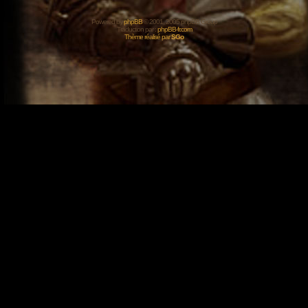
Powered by
phpBB
© 2001, 2005 phpBB Group
Traduction par :
phpBB-fr.com
Thème réalisé par
SGo