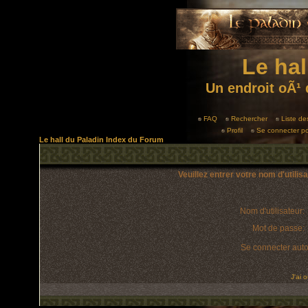
Le hal
Un endroit oÃ¹ 
FAQ
Rechercher
Liste d
Profil
Se connecter po
Le hall du Paladin Index du Forum
Veuillez entrer votre nom d'utili
Nom d'utilisateur:
Mot de passe:
Se connecter aut
J'ai 