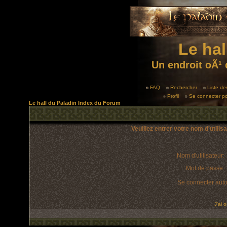
Le hal
Un endroit oÃ¹ 
FAQ
Rechercher
Liste d
Profil
Se connecter po
Le hall du Paladin Index du Forum
Veuillez entrer votre nom d'utili
Nom d'utilisateur:
Mot de passe:
Se connecter aut
J'ai 