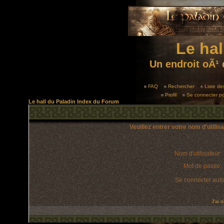
Le hal
Un endroit oÃ¹ 
FAQ
Rechercher
Liste d
Profil
Se connecter po
Le hall du Paladin Index du Forum
Veuillez entrer votre nom d'utili
Nom d'utilisateur:
Mot de passe:
Se connecter aut
J'ai 