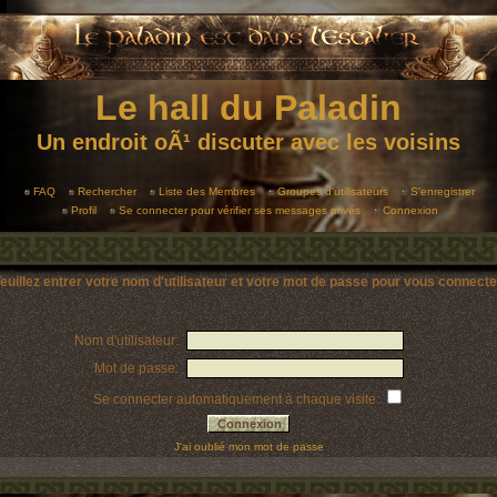
Le hall du Paladin
Un endroit oÃ¹ discuter avec les voisins
FAQ
Rechercher
Liste des Membres
Groupes d'utilisateurs
S'enregistrer
Profil
Se connecter pour vérifier ses messages privés
Connexion
euillez entrer votre nom d'utilisateur et votre mot de passe pour vous connecte
Nom d'utilisateur:
Mot de passe:
Se connecter automatiquement à chaque visite:
J'ai oublié mon mot de passe