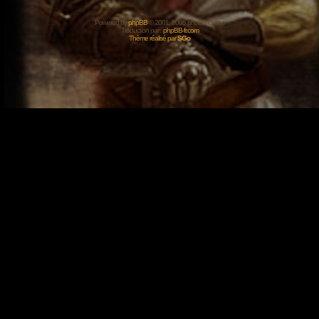
Powered by
phpBB
© 2001, 2005 phpBB Group
Traduction par :
phpBB-fr.com
Thème réalisé par
SGo