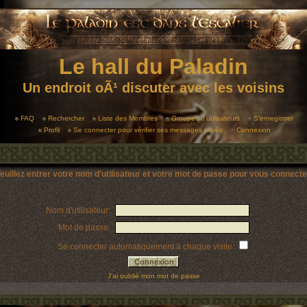
Le hall du Paladin
Un endroit oÃ¹ discuter avec les voisins
FAQ
Rechercher
Liste des Membres
Groupes d'utilisateurs
S'enregistrer
Profil
Se connecter pour vérifier ses messages privés
Connexion
euillez entrer votre nom d'utilisateur et votre mot de passe pour vous connecte
Nom d'utilisateur:
Mot de passe:
Se connecter automatiquement à chaque visite:
J'ai oublié mon mot de passe