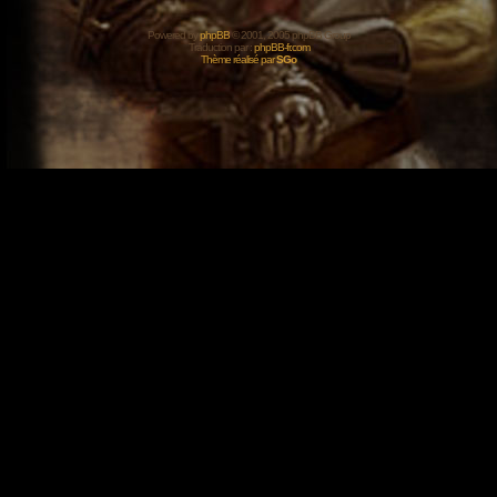
Powered by
phpBB
© 2001, 2005 phpBB Group
Traduction par :
phpBB-fr.com
Thème réalisé par
SGo