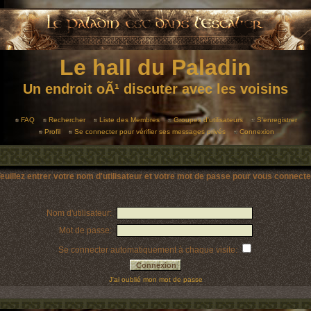
Le hall du Paladin
Un endroit oÃ¹ discuter avec les voisins
FAQ
Rechercher
Liste des Membres
Groupes d'utilisateurs
S'enregistrer
Profil
Se connecter pour vérifier ses messages privés
Connexion
euillez entrer votre nom d'utilisateur et votre mot de passe pour vous connecte
Nom d'utilisateur:
Mot de passe:
Se connecter automatiquement à chaque visite:
J'ai oublié mon mot de passe