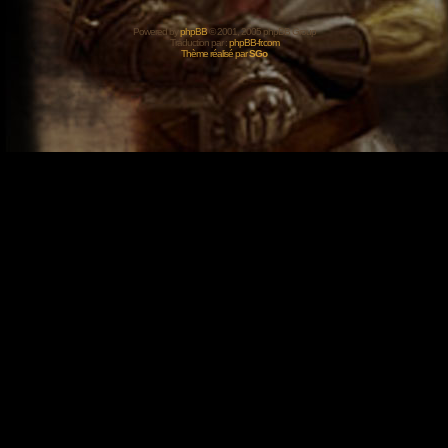
Powered by
phpBB
© 2001, 2005 phpBB Group
Traduction par :
phpBB-fr.com
Thème réalisé par
SGo