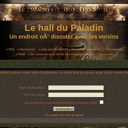
Le hall du Paladin
Un endroit oÃ¹ discuter avec les voisins
FAQ
Rechercher
Liste des Membres
Groupes d'utilisateurs
S'enregistrer
Profil
Se connecter pour vérifier ses messages privés
Connexion
euillez entrer votre nom d'utilisateur et votre mot de passe pour vous connecte
Nom d'utilisateur:
Mot de passe:
Se connecter automatiquement à chaque visite:
J'ai oublié mon mot de passe