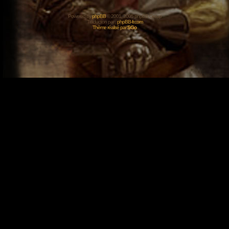
Powered by
phpBB
© 2001, 2005 phpBB Group
Traduction par :
phpBB-fr.com
Thème réalisé par
SGo