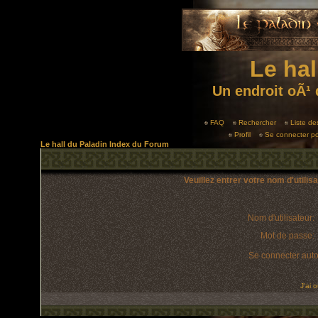
Le hal
Un endroit oÃ¹ 
FAQ
Rechercher
Liste d
Profil
Se connecter po
Le hall du Paladin Index du Forum
Veuillez entrer votre nom d'utili
Nom d'utilisateur:
Mot de passe:
Se connecter aut
J'ai 