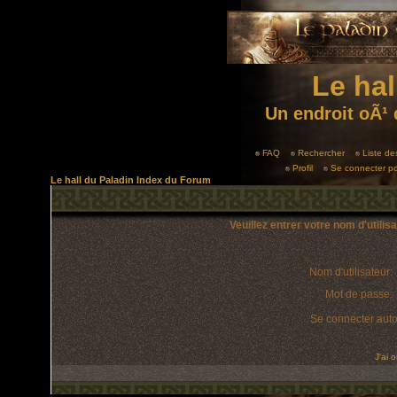
Le hal
Un endroit oÃ¹ 
FAQ
Rechercher
Liste d
Profil
Se connecter po
Le hall du Paladin Index du Forum
Veuillez entrer votre nom d'utili
Nom d'utilisateur:
Mot de passe:
Se connecter aut
J'ai 