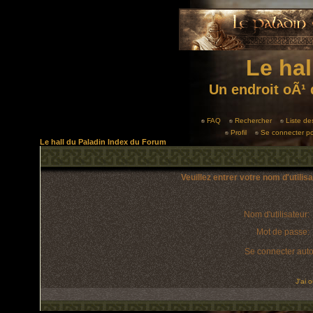
Le hal
Un endroit oÃ¹ 
FAQ
Rechercher
Liste d
Profil
Se connecter po
Le hall du Paladin Index du Forum
Veuillez entrer votre nom d'utili
Nom d'utilisateur:
Mot de passe:
Se connecter aut
J'ai 