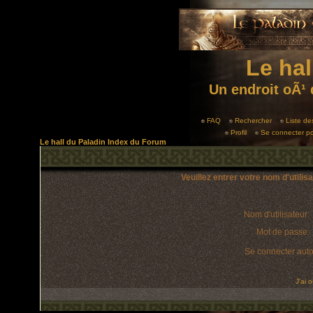
Le hal
Un endroit oÃ¹ 
FAQ
Rechercher
Liste d
Profil
Se connecter po
Le hall du Paladin Index du Forum
Veuillez entrer votre nom d'utili
Nom d'utilisateur:
Mot de passe:
Se connecter aut
J'ai 