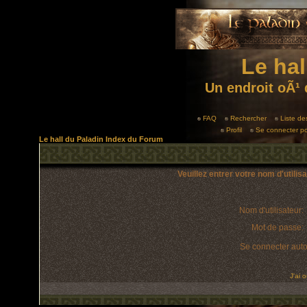
Le hal
Un endroit oÃ¹ 
FAQ
Rechercher
Liste d
Profil
Se connecter po
Le hall du Paladin Index du Forum
Veuillez entrer votre nom d'utili
Nom d'utilisateur:
Mot de passe:
Se connecter aut
J'ai 