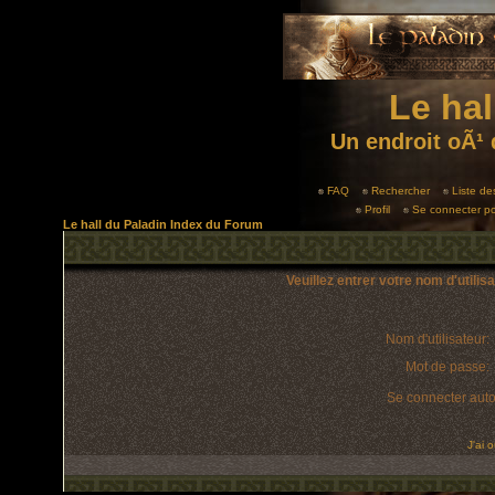
Le hal
Un endroit oÃ¹ 
FAQ
Rechercher
Liste d
Profil
Se connecter po
Le hall du Paladin Index du Forum
Veuillez entrer votre nom d'utili
Nom d'utilisateur:
Mot de passe:
Se connecter aut
J'ai 