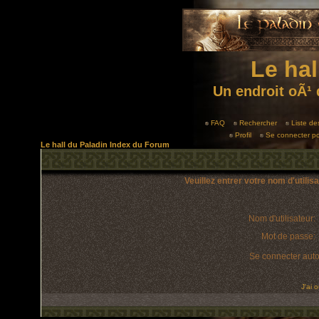
Le hal
Un endroit oÃ¹ 
FAQ
Rechercher
Liste d
Profil
Se connecter po
Le hall du Paladin Index du Forum
Veuillez entrer votre nom d'utili
Nom d'utilisateur:
Mot de passe:
Se connecter aut
J'ai 